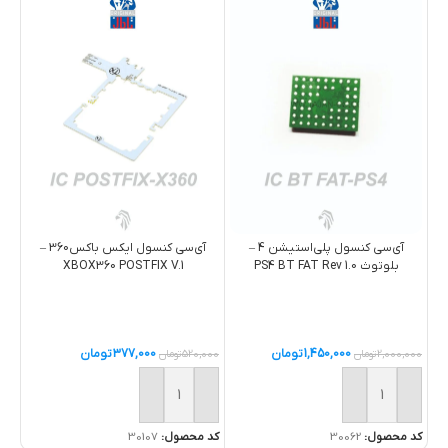
آی‌سی کنسول پلی‌استیشن 4 –
آی‌سی کنسول ایکس باکس360 –
بلوتوث PS4 BT FAT Rev 1.0
XBOX360 POSTFIX V.1
1,450,000
تومان
377,000
تومان
2,000,000
تومان
520,000
تومان
,000
خرید
خرید
خ
کد محصول:
30062
کد محصول:
30107
کد 