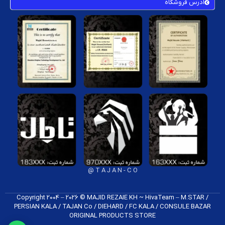
آدرس فروشگاه
T A J A N - C O @
Copyright 2004 – 2026 © MAJID REZAIE KH ~ HivaTeam – M.STAR /
PERSIAN KALA / TAJAN Co / DIEHARD / FC K​ALA / CONSULE BAZAR
ORIGINAL PRODUCTS​ STORE