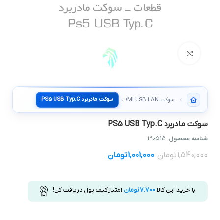
بزرگنمایی تصویر
سوکت مادربرد PS5 USB Typ.C
سوکت HDMI USB LAN، کلید و دکمه
سوکت مادربرد PS5 USB Typ.C
30515
شناسه محصول:
1,540,000
تومان
1,001,000
تومان
با خرید این کالا
7,700
تومان
امتیاز کیف پول دریافت کن!