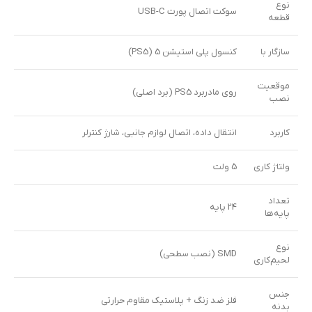
نوع
سوکت اتصال پورت USB-C
قطعه
سازگار با
کنسول پلی استیشن 5 (PS5)
موقعیت
روی مادربرد PS5 (برد اصلی)
نصب
کاربرد
انتقال داده، اتصال لوازم جانبی، شارژ کنترلر
ولتاژ کاری
5 ولت
تعداد
24 پایه
پایه‌ها
نوع
SMD (نصب سطحی)
لحیم‌کاری
جنس
فلز ضد زنگ + پلاستیک مقاوم حرارتی
بدنه