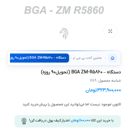
بزرگنمایی تصویر
دستگاه – BGA ZM-R5860 (تحویل90 روزه)
ماشین آلات بی جی ای تخصصی
دستگاه – BGA ZM-R5860 (تحویل90 روزه)
1178
شناسه محصول:
323,900,000
تومان
اکنون موجود نیست؛ اما می‌توانید این محصول را پیش‌خرید کنید
با خرید این کالا
100,000
تومان
امتیاز کیف پول دریافت کن!