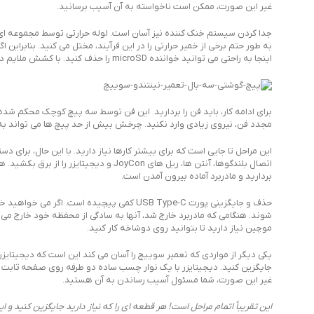
غیر این صورت، ممکن است ناخواسته به آن آسیب برسانید.
جدا کردن سیستم خنک کننده نیز آسان است. لوله حرارتی توسط مجموعه ای 
به طور حتم برخی از خمیر حرارتی را در این فرآیند، مختل می کنید. بنابراین 
اینجا به راحتی می توانید خواننده microSD را حذف کنید. با کشش ملایم داخل و خارج می شود. جک هدفون نیز بخشی از این مجموعه است.
برای ادامه کار، باید فن را بردارید. این فن توسط سه پیچ کوچک محکم شده
مجدد فن، نیروی زیادی وارد نکنید. چرخش بیش از حد پیچ ​​ها می تواند 
اتصال بلندگوها، آنتن ها، ریل های oyCon
بردارید و مادربرد آماده بیرون آمدن است.
حذف و جایگزینی پورت USB Type-C کمی پیچیده ا
شوند. هنگامی که مادربرد خارج شد، آنها به سادگی از محفظه خود خارج م
موچین نیاز دارید تا بتوانید روی دوشاخه کار کنید.
یکی دیگر از مواردی که تعمیر سوییچ را آسان می کند این است که دیجیتای
جایگزین کنید. دیجیتایزر با یک نوار چسب ساده دو طرفه روی صفحه ثابت م
غیر این صورت، شما مسئول آسیب رساندن به آن هستید.
این تقریباً اتمام مراحل است! هر قطعه ای را که نیاز دارید جایگزین کنید و ا