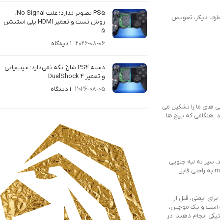
PS5 تصویر ندارد؛ علت No Signal،
ز طرف دیگر، تعویض
روش تست و تعمیر HDMI پلی استیشن
5
2026-08-06
۱ دیدگاه
دسته PS4 شارژ نگه نمی‌دارد؛ عیب‌یابی
و تعمیر DualShock 4
2026-08-05
۱ دیدگاه
ی های ما را تشکیل می
. هنگامی که پیچ ها
 سپر به لبه جلویی
سوئیچ ضربه می زند. یا می توانید زبانه ها را با یک تکه نایلون بردارید، یا از یک پیچ گوشتی تخت کوچک استفاده کنید. در زیر سپر، خواهید دید که درایو microSD به راحتی قابل
ای ایمنی، قبل از
چک است و یک موچین،
ستیکی انجام دهید. در