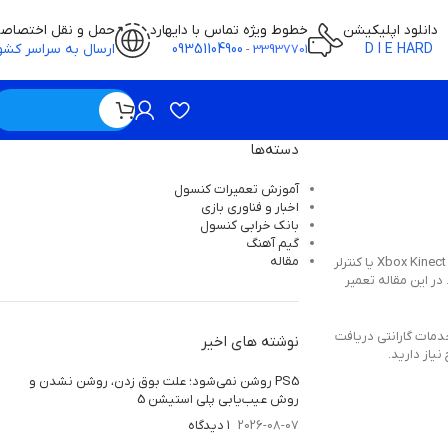
دانلود اپلیکیشن
خطوط ویژه تماس با دایهارد
حمل و نقل اختصاص
D I E HARD
09351104900
ارسال به سراسر کشو
-
33937701
ویژه / بدون قیمت
دسته‌ها
آموزش تعمیرات کنسول
اخبار و فناوری بازی
بانک خرابی‌ کنسول
گیم آهنگ
مقاله
نینتندو سوییچ یکی از ابتکاری ترین کنسول های بازی است که تا به حال طراحی شده است. به آخرین کنسول نینتندو، Wii نگاه کنید. Wii کنترل حرکت کامل را قبل از Xbox Kinect یا کنترلر
 در این مقاله تعمیر
فت ترجیح می دهند خدمات گارانتی دریافت
نوشته های اخیر
نیاز دارید.
PS5 روشن نمی‌شود؛ علت بوق زدن، روشن نشدن و
روش عیب‌یابی پلی استیشن 5
2026-08-07
۱ دیدگاه