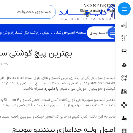
💡
برچسب و اسکین کنسول ها بروز شد . . . اینجا کیک کن !
Skip to navigation
Skip to main content
صفحه اصلی
فروشگاه دایهارد
دریافت پنل همکار
فروش و
دسته بندی
بهترین پیچ گوشتی سه ب
ارسال
PlayStation SixAxis ارائه می دهد. نینتندو سوییچ سیستمی
نینتندو سوییچ را آموزش می دهیم. با
دایهارد
همراه باشید.
کنید یا هزینه تعمیرات را بپردازید. از سوی دیگر، تقریباً هر کسی می تواند س
باید به این نکته اشاره کنیم در حالی که تعمیر نینتندو سوییچ راحت است، دارای
اصول اولیه جداسازی نینتندو سوییچ