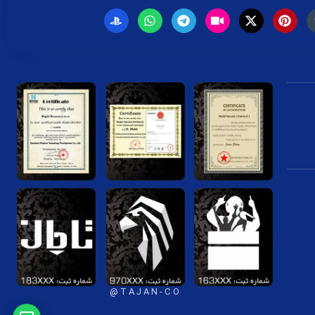
T A J A N - C O @