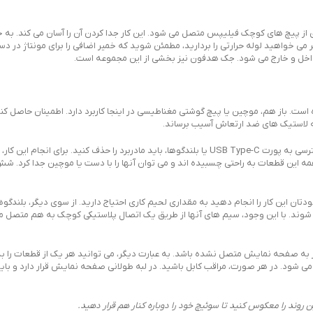
از پیچ های کوچک فیلیپس متصل می شود. این کار جدا کردن آن را آسان می کند. به خ
اگر می خواهید لوله حرارتی را بردارید، مطمئن شوید که خمیر اضافی را برای مونتاژ در د
 است. باز هم، موچین یا پیچ گوشتی مغناطیسی در اینجا کاربرد دارد. اطمینان حاصل ک
به لاستیک های ضد ارتعاش آسیب برساند.
این مراحل تا جایی است که برای بیشتر کارها نیاز دارید. با این حال، برای دسترسی به پورت USB Type-C یا بلندگوها، باید مادربرد را حذف 
J و دیجیتایزر را از برق بکشید. همه این قطعات به راحتی چسبیده اند و می توان آنها را با دست یا موچین جدا 
ست. اگر می خواهید خودتان این کار را انجام دهید به مقداری لحیم کاری احتیاج دارید. از سوی دیگر، بلن
ی شوند. با این وجود، سیم های آنها از طریق یک اتصال پلاستیکی کوچک به هم متصل م
زر به صفحه نمایش متصل نشده باشد. به عبارت دیگر، می توانید هر یک از قطعات را 
ی شود. در هر صورت، مراقب کابل باشید. در لبه طولانی صفحه نمایش قرار دارد و بای
ین روند را معکوس کنید تا سوئیچ خود را دوباره کنار هم قرار دهید.