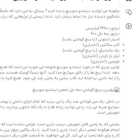
چگونه می توانید نینتندو سوییچ را جدا کنید؟ بستگی به این دارد که دقیق
بلندگوی دمیده نیاز به تسلط بیشتر دارد. ابتدا، لیستی از ابزارهایی که نیاز دار
درایور PH00 فیلیپس
درایور سه بال Y00
اسپلر نایلونی (یا پیچ گوشتی تخت)
کاپ ساکشن (اختیاری)
پک پلاستیکی (یا پیچ گوشتی تخت)
ابزار باز کردن (اختیاری)
موچین (اختیاری)
اولین چیزی که در مورد نینتندو سوییچ متوجه می شوید این است که هیچ پ
دهد. ابتدا پیچ ها را از بالای سوئیچ جدا کنید. آنها نسبتاً کوچک هستن
را از لبه بالایی برداشته اید، قاب پشتی به راحتی بلند می شود. هیچ گیره یا
در داخل، یک سپر فولادی ضد زنگ را می بینید که تمام اجزای داخلی را پو
تعویض است.
بخشی که به راحتی قابل تعویض نیست باتری است. طراحی نشده است که توسط 
انجام هرگونه تعمیر دیگر، ابتدا باتری را جدا کنید. با یک پلاگین چهار پی
کار را برای شما راحت تر می کند. اگر می خواهید به قسمت های دیگر دسترسی پید