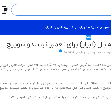
 تعویض
تعمیرگاه دایهارد
مجله بازی
تماس با دایهارد
مقاله
ال (ابزار) برای تعمیر نینتندو سوییچ
0
 توسط
مجید رضایی
در تاریخ 2021-09-21
 را ارائه کرده است که هم به عنوان یک کنسول سنتی و هم به عنوان یک کنسول دستی عمل می کند.
تعمیر نینتندو سوییچ می توان گفت آسان است. تعمیر کنسول PlayStation 4 و Xbox One دشوار است. به عبارت ساده تر، سونی و مایکروسا
وییچ را تعمیر کند. با این حال، شما هنوز به ابزارهای مناسب برای تعمیر نینتندو سوییچ 
 گارانتی نیز می باشد. اگر سوئیچ را به تنهایی باز کنید، گارانتی را لغو می کنید.