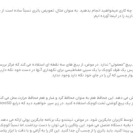
اً چه کاری میخواهید انجام بدهید. به عنوان مثال، تعویض باتری نسبتاً ساده است. ا
ید را در اینجا آورده ایم:
یچ “معمولی” ندارد. در عوض، از پیچ های سه نقطه ای استفاده می کند که مرکز بررس
د، سپس یک ظرف کوچک یا یک سینی مغناطیسی برای نگهداری آنها در دست خود نگه دارید
 نوار چسبی که آن را در جای خود نگه دارد وجود ندارد.
شش می دهد. این محافظ هم به عنوان محافظ گرد و غبار و هم محافظ حرارت عمل می کند.
کاربران جایگزین شود. در عوض، نینتندو یک برنامه جایگزین پولی ارائه می دهد. بر
ن به بقیه دستگاه متصل می شود. این پلاگین را می توان با دست برداشت، اما نسبتاً کو
ا کنید، باید باتری را از چسب آن جدا کنید. این کار را به آرامی و با دقت با ابزار پلا