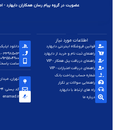
عضویت در گروه پیام رسان همکاران دایهارد - اط
اطلاعات مورد نیاز
قوانین فروشگاه اینترنتی دایهارد
دانلود اپلیک
راهنمای ثبت نام و خرید از دایهارد
33985013 - 33920285 - 33985411 - 33963414 - 33937701 - 009821
09351104900
راهنمای دریافت پنل همکار - VIP
ساعت پاسخگویی -
راهنمای دریافت امتیازات - VIP
شماره حساب پرداخت بانک
تهران، میدان
راهنمایی سوالات پر تکرار
کد پستی: 1144813334
راه های ارتباط با دایهارد
enamad.ir
درباره ما