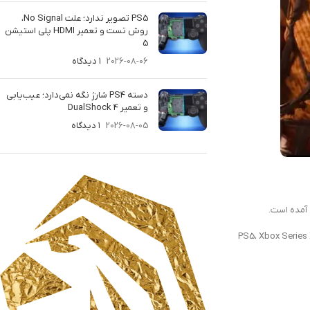
PS5 تصویر ندارد؛ علت No Signal،
روش تست و تعمیر HDMI پلی استیشن
5
2026-08-06
۱ دیدگاه
دسته PS4 شارژ نگه نمی‌دارد؛ عیب‌یابی
و تعمیر DualShock 4
2026-08-05
۱ دیدگاه
Warner Bros. Games منتشر شده است، در 19 سپتامبر 2023 برای PS5، Xbox Series X/S، Nintendo