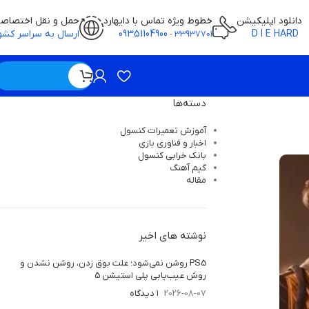
دانلود اپلیکیشن
خطوط ویژه تماس با دایهارد
حمل و نقل اختصاص
D I E HARD
09351104900
ارسال به سراسر کشو
-
33937701
ویژه / بدون قیمت
دسته‌ها
آموزش تعمیرات کنسول
اخبار و فناوری بازی
بانک خرابی‌ کنسول
گیم آهنگ
مقاله
نوشته های اخیر
PS5 روشن نمی‌شود؛ علت بوق زدن، روشن نشدن و
روش عیب‌یابی پلی استیشن 5
2026-08-07
۱ دیدگاه