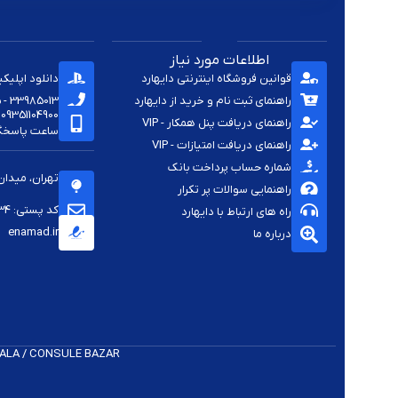
اطلاعات مورد نیاز
قوانین فروشگاه اینترنتی دایهارد
دانلود اپلیک
راهنمای ثبت نام و خرید از دایهارد
33985013 - 33920285 - 33985411 - 33963414 - 33937701 - 009821
09351104900
راهنمای دریافت پنل همکار - VIP
ساعت پاسخگویی -
راهنمای دریافت امتیازات - VIP
شماره حساب پرداخت بانک
تهران، میدان
راهنمایی سوالات پر تکرار
کد پستی: 1144813334
راه های ارتباط با دایهارد
enamad.ir
درباره ما
 K​ALA / CONSULE BAZAR