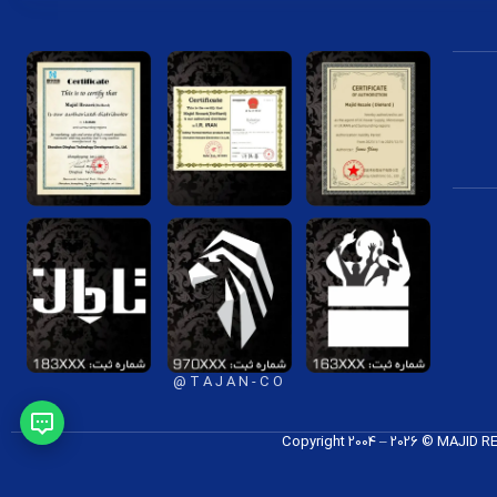
T A J A N - C O @
Copyright 2004 – 2026 © MAJID 