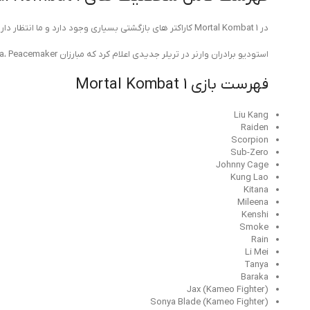
در Mortal Kombat 1 کاراکتر های بازگشتی بسیاری وجود دارد و ما انتظار داریم که شاهد ورود چند جنگنده جدید هم باشیم. اعلامیه ماه می چیزهای زیادی را در مورد بازی فاش کرد.
استودیو برادران وارنر در تریلر جدیدی اعلام کرد که مبارزان DLC Quan Chi، Omni Man، Ermac، Takeda، Peacemaker و Homelander خواهند بود.
فهرست بازی Mortal Kombat 1
Liu Kang
Raiden
Scorpion
Sub-Zero
Johnny Cage
Kung Lao
Kitana
Mileena
Kenshi
Smoke
Rain
Li Mei
Tanya
Baraka
Jax (Kameo Fighter)
Sonya Blade (Kameo Fighter)