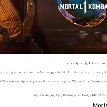
دایهارد
همراه باشید.
بازی Mortal Kombat 1 که توسط NetherRealm Studios توسعه یافته و توسط 