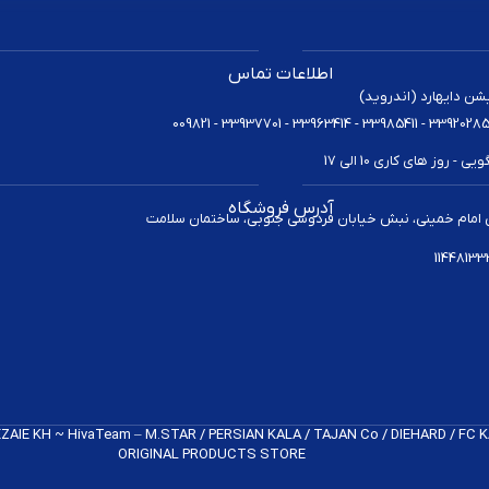
اطلاعات تماس
یشن دایهارد (اندروید)
 روز های کاری 10 الی 17
آدرس فروشگاه
 امام خمینی، نبش خیابان فردوسی جنوبی، ساختمان سلامت
REZAIE KH ~ HivaTeam – M.STAR / PERSIAN KALA / TAJAN Co / DIEHARD / FC
ORIGINAL PRODUCTS​ STORE