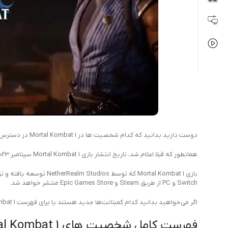
دوست دارید بدانید که کدام شخصیت ها در Mortal Kombat 1 در دسترس هستند؟ با
همانطور که قبلا اعلام شد، تاریخ انتشار بازی Mortal Kombat 1 سپتامبر 2023 می باشد. این بدان معناست که اطلاعات فهرست شخصیت‌ها به سرعت برای این بازی آمده است.
Switch و PC از طریق Steam و Epic Games Store منتشر خواهد شد.
اگر می‌خواهید بدانید کدام کمبتانت‌ها جدید هستند یا برای فهرست Mortal Kombat 1 بازگشته‌اند، جزئیات کامل را در این مقاله داریم.
فهرست کامل شخصیت های Mortal Kombat 1