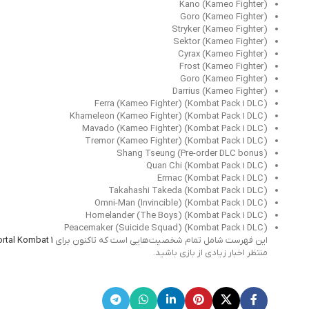
Kano (Kameo Fighter)
Goro (Kameo Fighter)
Stryker (Kameo Fighter)
Sektor (Kameo Fighter)
Cyrax (Kameo Fighter)
Frost (Kameo Fighter)
Goro (Kameo Fighter)
Darrius (Kameo Fighter)
Ferra (Kameo Fighter) (Kombat Pack 1 DLC)
Khameleon (Kameo Fighter) (Kombat Pack 1 DLC)
Mavado (Kameo Fighter) (Kombat Pack 1 DLC)
Tremor (Kameo Fighter) (Kombat Pack 1 DLC)
Shang Tseung (Pre-order DLC bonus)
Quan Chi (Kombat Pack 1 DLC)
Ermac (Kombat Pack 1 DLC)
Takahashi Takeda (Kombat Pack 1 DLC)
Omni-Man (Invincible) (Kombat Pack 1 DLC)
Homelander (The Boys) (Kombat Pack 1 DLC)
Peacemaker (Suicide Squad) (Kombat Pack 1 DLC)
این فهرست شامل تمام شخصیت‌هایی است که تاکنون برای
rtal Kombat 1
منتظر اخبار زیادی از بازی باشید.