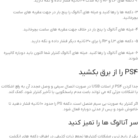
2- دکمه های L3 و R3 را به مدت 30 ثانیه فشار داده و نگه دارید.
3- دکمه ها را رها کنید و میله های آنالوگ را پنج بار در جهت عقربه های ساعت
بچرخانید.
4- میله های آنالوگ را پنج بار در خلاف جهت عقربه های ساعت بچرخانید.
5- دکمه های L3 و R3 را برای 30 ثانیه دیگر فشار داده و نگه دارید.
6- میله های آنالوگ را رها کنید. میله های آنالوگ کنترلر شما اکنون باید دوباره کالیبره
شوند.
PS4 را از برق بکشید
جدا کردن PS4 از اسلات USB در صورت اتصال سیمی و وصل مجدد آن به رفع اشکالات
یا اشکالات جزئی که می تواند باعث عدم پاسخگویی یا تأخیر کنترلر شود، کمک کند.
اگر کنترلر به صورت بی سیم متصل است، دکمه PS را حدود 10 ثانیه فشار دهید تا
خاموش شود و پس از مدتی دوباره فعال شود.
سر آنالوگ ها را تمیز کنید
یکی از رایج ترین مشکلات کنترلرها تجمع ذرات کثیفی در اطراف دکمه های انگشت