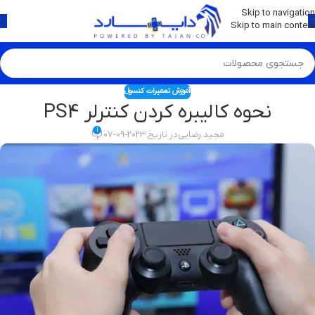
💡
برچسب و اسکین کنسول ها بروز شد . . . اینجا کیک کن !
Skip to navigation
Skip to main content
آموزش تعمیرات کنسول
نحوه کالیبره کردن کنترلر PS4
1
مجید رضایی
در تاریخ 2023-09-07