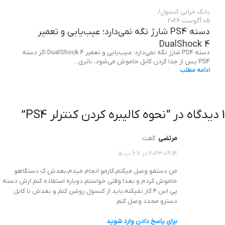
بانک خرابی‌ کنسول
05 آگوست 2026
دسته PS4 شارژ نگه نمی‌دارد؛ عیب‌یابی و تعمیر
DualShock 4
دسته PS4 شارژ نگه نمی‌دارد؛ عیب‌یابی و تعمیر DualShock 4 اگر دسته
PS4 پس از جدا کردن کابل خاموش می‌شود، باتری...
ادامه مطلب
1 دیدگاه در “
نحوه کالیبره کردن کنترلر PS4
”
مرتضی
گفت:
2023-09-14 در 6:11 ب.ظ
من دستمو وصل میکنم،کارمو انجام میدم،بعدش ک دستگاهو
خاموش کردم و بعدا وقتی خواستم دوباره استفاده کنم ازش دسته
پی اس ۴ کار نمیکنه،باید از کنسول روشن کنم و بعدش با کابل
دسترو مجدد وصل کنم
برای پاسخ دادن وارد شوید