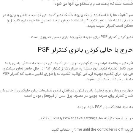
شست است که باعث عدم پاسخگویی آنها می شود.
سر آنالوگ ها را با استفاده از یک پارچه خشک تمیز کنید. می توانید با الکل و پارچه در
نزدیکی دکمه ها را تمیز کنید. *از استفاده بیش از حد محلول ها خودداری کنید زیرا
ممکن است کنترلر آسیب ببیند.
تمیز کردن کنترلر PS4 برای تجربه یکپارچه بازی بسیار ضروری است.
خارج یا خالی کردن باتری کنترلر PS4
اگر نمی خواهید مراحل خارج کردن باتری را طی کنید، می توانید به سادگی باتری را به
طور کامل تخلیه کنید. این بسته به میزان شارژ کنترلر PS4 در حال حاضر زمان بیشتری
می برد. برای تخلیه بهینه آن، می توانید تنظیمات را طوری تغییر دهید که کنترلر PS4
به طور خودکار خاموش نشود.
بهترین روش برای تخلیه باتری کنترلر، غیرفعال کردن تنظیمات برای جلوگیری از خاموش
شدن کنترلر برای صرفه جویی در مصرف برق پس از غیرفعال بودن است.
به تنظیمات کنسول PS4 خود بروید.
در زیر لیست گزینه ها، Power save settings را انتخاب کنید.
گزینه time until the controller is off را انتخاب کنید.