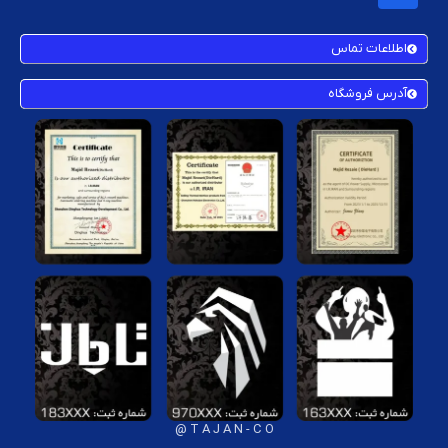
اطلاعات تماس
آدرس فروشگاه
T A J A N - C O @