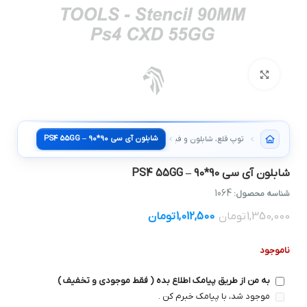
بزرگنمایی تصویر
شابلون آی سی 90*90 – PS4 55GG
توپ قلع، شابلون و فیکسچر
شابلون آی سی 90*90 – PS4 55GG
1064
شناسه محصول:
1,350,000
تومان
1,012,500
تومان
ناموجود
به من از طریق پیامک اطلاع بده ( فقط موجودی و تخفیف )
موجود شد، با پیامک خبرم کن .