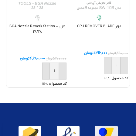
نازل – BGA Nozzle Rework Station
ابزار CPU REMOVER BLADE
28*28
1,296,000
تومان
1,440,000
تومان
4,680,000
تومان
5,200,000
تومان
000
خرید
خ
خرید
کد محصول:
1018
کد 
کد محصول:
1168