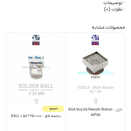
توضیحات
نظرات (0)
محصولات مشابه
ناموجود
نازل – BGA Nozzle Rework Station
55*55
ساچمه قلع – BALL 0.55 * 250.000