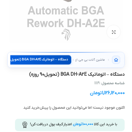
بزرگنمایی تصویر
دستگاه – اتوماتیک BGA DH-A2E (تحویل90 روزه)
ماشین آلات بی جی ای تخصصی
دستگاه – اتوماتیک BGA DH-A2E (تحویل90 روزه)
1119
شناسه محصول:
1,126,120,000
تومان
اکنون موجود نیست؛ اما می‌توانید این محصول را پیش‌خرید کنید
با خرید این کالا
100,000
تومان
امتیاز کیف پول دریافت کن!