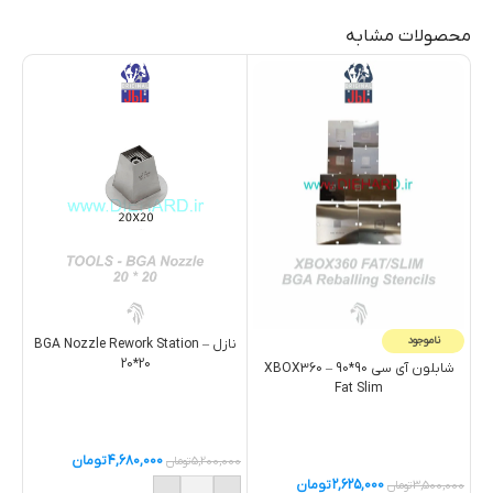
محصولات مشابه
ناموجود
نازل – BGA Nozzle Rework Station
20*20
شابلون آی سی 90*90 – XBOX360
Fat Slim
4,680,000
تومان
5,200,000
تومان
,000
2,625,000
تومان
3,500,000
تومان