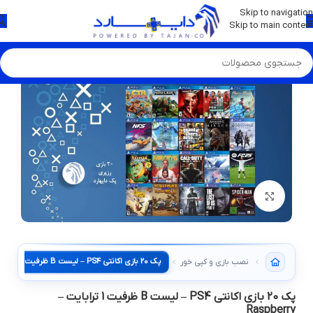
💡
برچسب و اسکین کنسول ها بروز شد . . . اینجا کیک کن !
Skip to navigation
Skip to main content
بزرگنمایی تصویر
نصب بازی و کپی خور کنسول
پک 20 بازی اکانتی PS4 – لیست B ظرفیت 1 ترابایت –
Raspberry