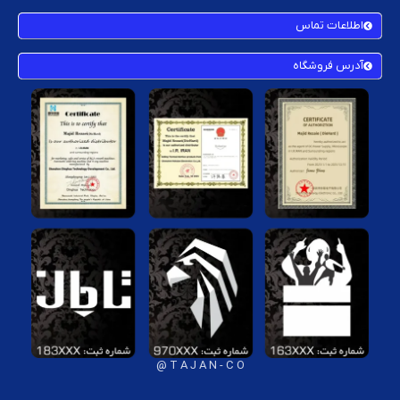
اطلاعات تماس
آدرس فروشگاه
T A J A N - C O @