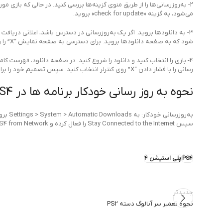
2- به‌روزرسانی‌ها را از طریق منوی گزینه‌ها بررسی کنید. در حالی که بازی
می‌شود، به گزینه «check for update» بروید.
شود که به صفحه دانلودها بروید. برای دسترسی به صفحه نمایش “X” را روی کنترل فشار دهید.
4- بازی را انتخاب کنید و دانلود را شروع کنید. در صفحه دانلود، فهرست کام
رسانی را با فشار دادن “X” روی کنترلر انتخاب کنید. سپس تصمیم خود را برای به روز رسانی بازی تایید کنید.
نحوه به روز رسانی خودکار برنامه ها در PS4
به‌روزرسانی خودکار: به Settings > System > Automatic Downloads بروید. Application Update Files را فعال کنید.
سپس Stay Connected to the Internet را فعال کرده و Turning PS4 from Network را در تنظیمات Power Save فعال کنید.
PS4
پلی استیشن 4
جدیدتر
نحوه تعمیر سر آنالوگ دسته PS2