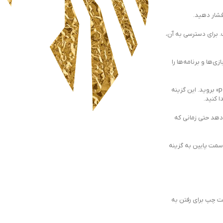
بین «system information» و «voice operation settings» دومین گزینه است. برای دسترسی به آن،
لر خود پس از اسکرول کردن به «application update files»، دانلود خودکار بازی‌ها و برنامه‌ها را
6- به منوی power settings» بروید. دایره را دو بار روی کنترلر فشار دهید تا به صفحه منوی «settings» برگردید، سپس به سمت پایین به گزینه «power settings» بروید. این گزینه
 انتخاب کنید. این به بازی‌ها اجازه می‌دهد حتی زمانی که
خرید ، فروش ، ارسال ،
گارانتی و پشتیبانی
D یا انگشت شست چپ استفاده کنید تا به سمت پایین به گزینه
سیاست حفظ حریم خصوصی
D یا انگشت شست سمت چپ برای رفتن به