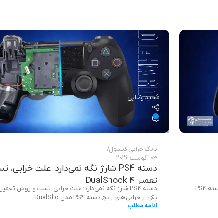
مجید رضایی
0
بانک خرابی‌ کنسول
03 آگوست 2026
دسته PS4 شارژ نگه نمی‌دارد؛ علت خرابی
تعمیر DualShock 4
دسته PS4 شارژ نگه نمی‌دارد؛ عیب‌یابی و تعمیر DualShock 4 اگر دسته PS4
یکی از خرابی‌های رایج دسته PS4 مدل DualSho...
ادامه مطلب