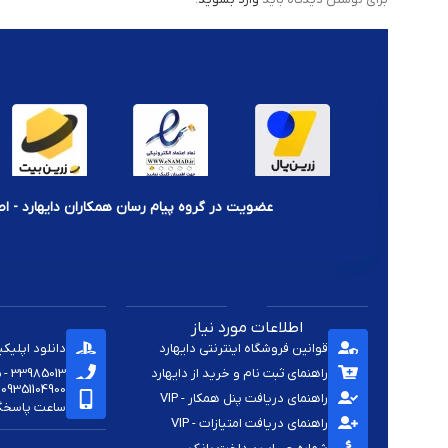
عضویت در گروه پیام رسان همکاران دایهارد - اط
اطلاعات مورد نیاز
قوانین فروشگاه اینترنتی دایهارد
دانلود اپلیک
راهنمای ثبت نام و خرید از دایهارد
33985013 - 33920285 - 33985411 - 33963414 - 33937701 - 009821
09351104900
راهنمای دریافت پنل همکار - VIP
ساعت پاسخگویی -
راهنمای دریافت امتیازات - VIP