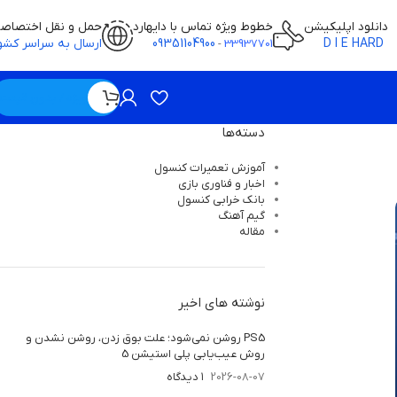
دانلود اپلیکیشن
خطوط ویژه تماس با دایهارد
حمل و نقل اختصاص
D I E HARD
09351104900
ارسال به سراسر کشو
-
33937701
ویژه / بدون قیمت
دسته‌ها
آموزش تعمیرات کنسول
اخبار و فناوری بازی
بانک خرابی‌ کنسول
گیم آهنگ
مقاله
نوشته های اخیر
PS5 روشن نمی‌شود؛ علت بوق زدن، روشن نشدن و
روش عیب‌یابی پلی استیشن 5
2026-08-07
۱ دیدگاه