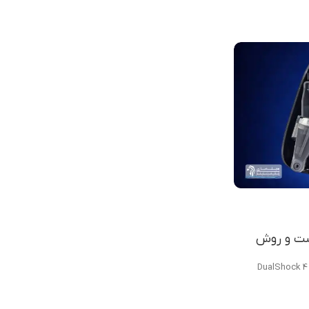
مجید رضایی
، تست و روش
0
دسته PS4 شارژ نگه نمی‌دارد؛ علت خرابی، تست و روش تعمیر DualShock 4
آموزش تعمیرات کنسول
08 نوامبر 2023