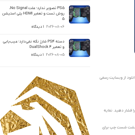
PS5 تصویر ندارد؛ علت No Signal،
روش تست و تعمیر HDMI پلی استیشن
5
2026-08-06
۱ دیدگاه
دسته PS4 شارژ نگه نمی‌دارد؛ عیب‌یابی
و تعمیر DualShock 4
2026-08-05
۱ دیدگاه
ازی یا اپدیت را برای دانلود از وبسایت رسمی
را فشار دهید. نمایه
حه “settings” بروید. دکمه تنظیمات نارنجی و سفید است و لوگوی کوچک جعبه ابزار در یک دایره سفید است. از D-pad یا انگشت شست چپ برای