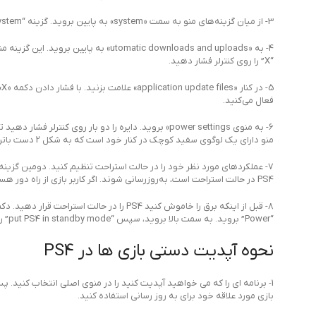
3- از میان گزینه‌های منو به سمت «system» به پایین بروید. گزینه “system” بین “accessibility” و “initialisation” است. برای دسترسی به آن، «X» را روی کنترلر فشار دهید.
“X” را روی کنترلر فشار دهید.
فعال می‌کنید.
منو دارای یک لوگوی سفید کوچک در کنار خود است که به شکل 2 دست باتری را بلند می کند. “X” را روی کنترلر فشار دهید تا پس از رفتن به منو به آن دسترسی پیدا کنید.
PS4 در حالت استراحت است، به‌روزرسانی شوند. اگر کاربر بازی از راه دور هستید، باید «enable turning on of PS4 from network» را نیز انتخاب کنید.
“Power” بروید. به سمت بالا بروید، سپس “put PS4 in standby mode” را انتخاب کنید.
نحوه آپدیت دستی بازی ها در PS4
1- برنامه ای را که می خواهید آپدیت کنید را در منوی اصلی انتخاب کنید. پس از روشن کردن
بازی مورد علاقه خود برای به روز رسانی استفاده کنید.