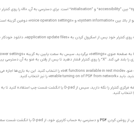
4- به «utomatic downloads and uploads» به پایین بروید. این گزینه منو از بالا، 
5- در کنار «application update files» علامت بزنید. با فشار دادن دکمه «X» روی کنتر
7- عملکردهای مورد نظر خود را در حالت استراحت تنظیم کنید. دومین گزینه منو، «set functions available in rest mode» را
8- قبل از اینکه برق را خاموش کنید PS4 را در حالت استراحت قرار دهید. دکمه مرکزی کنترلر را نگه دارید، سپس از -pad
PS4
و دسترسی به حساب کاربری خود، از -pad