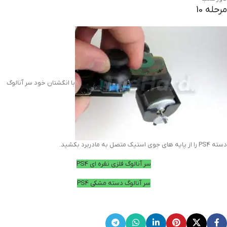
مرحله 10
با انگشتان خود سر آنالوگ
دسته PS4 را از پایه های جوی استیک متصل به مادربرد بکشید.
سر آنالوگ فلزی نقره ای PS4
سر آنالوگ دسته مشکی PS4