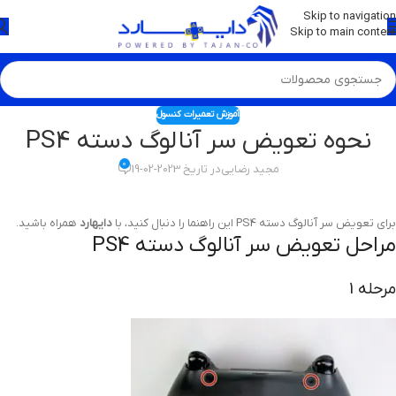
💡
برچسب و اسکین کنسول ها بروز شد . . . اینجا کیک کن !
Skip to navigation
Skip to main content
آموزش تعمیرات کنسول
نحوه تعویض سر آنالوگ دسته PS4
0
مجید رضایی
در تاریخ 2023-02-19
برای تعویض سر آنالوگ دسته PS4 این راهنما را دنبال کنید، با
دایهارد
همراه باشید.
مراحل تعویض سر آنالوگ دسته PS4
مرحله 1