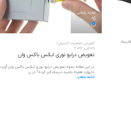
مجید رضایی
0
داریم Xbox One S را در مقابل Xbox Series S مقایسه
آموزش تعمیرات کنسول
31 اکتبر 2023
تعویض درایو نوری ایکس باکس وان
در این مقاله نحوه تعویض درایو نوری ایکس باکس وان آورده
دایهارد همراه باشید.دیسک گیر کرده؟ در ن...
ادامه مطلب