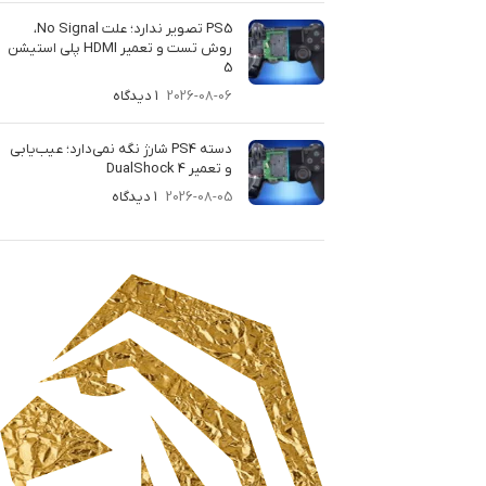
PS5 تصویر ندارد؛ علت No Signal،
روش تست و تعمیر HDMI پلی استیشن
5
2026-08-06
۱ دیدگاه
دسته PS4 شارژ نگه نمی‌دارد؛ عیب‌یابی
و تعمیر DualShock 4
2026-08-05
۱ دیدگاه