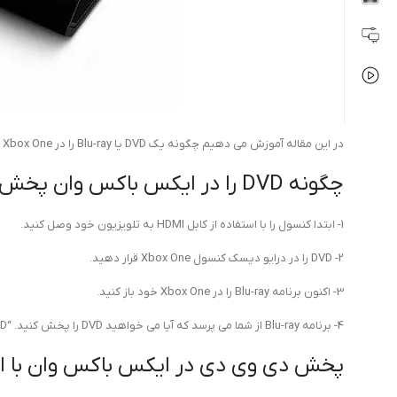
در این مقاله آموزش می دهیم چگونه یک DVD یا Blu-ray را در Xbox One خود پخش کنید، با
چگونه DVD را در ایکس باکس وان پخش کنیم؟
1- ابتدا کنسول را با استفاده از کابل HDMI به تلویزیون خود وصل کنید.
2- DVD را در درایو دیسک کنسول Xbox One قرار دهید.
3- اکنون برنامه Blu-ray را در Xbox One خود باز کنید.
4- برنامه Blu-ray از شما می پرسد که آیا می خواهید DVD را پخش کنید. “Play DVD” را انتخاب کنید.
پخش دی وی دی در ایکس باکس وان با است