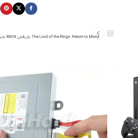
The Lord of the Rings: Return to Moria بازیکنان XBOX باید تا سال 2024 صبر کنند