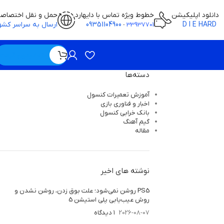
دانلود اپلیکیشن
خطوط ویژه تماس با دایهارد
حمل و نقل اختصاص
D I E HARD
09351104900
ارسال به سراسر کشو
-
33937701
ویژه / بدون قیمت
دسته‌ها
آموزش تعمیرات کنسول
اخبار و فناوری بازی
بانک خرابی‌ کنسول
گیم آهنگ
مقاله
نوشته های اخیر
PS5 روشن نمی‌شود؛ علت بوق زدن، روشن نشدن و
روش عیب‌یابی پلی استیشن 5
2026-08-07
۱ دیدگاه