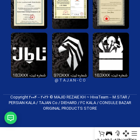
T A J A N - C O @
Copyright 2004 – 2026 © MAJID REZAIE KH ~ HivaTeam – M.STAR /
PERSIAN KALA / TAJAN Co / DIEHARD / FC K​ALA / CONSULE BAZAR
ORIGINAL PRODUCTS​ STORE
منو
علاقه‌مندی
خانه
پیشخوان
سبد خرید
سایدبار