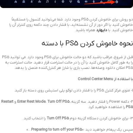
دو روش برای خاموش کردن PS5 وجود دارد. شما می‌توانید کنسول را مستقیماً
خاموش کنید یا اگر دور از آن نشسته‌اید، با فشار دادن چند دکمه روی کنترلر آن را
خاموش کنید. با
دایهارد
همراه باشید.
نحوه خاموش کردن PS5 با دسته
قبل از شروع، مراقب باشید که دو حالت خاموش برای PS5 وجود دارد. می توانید PS5
را به طور کامل خاموش کنید یا آن را در حالت استراحت قرار دهید. حالت استراحت به
PS5 امکان دانلود وصله‌ها، نصب بازی یا شارژ هر کنترل‌کننده متصل را بدهد.
با استفاده از Control Center Menu
1- منوی مرکز کنترل PS5 را با فشار دادن لوگو پلی استیشن روی دسته باز کنید.
2- دکمه Power را فشار دهید. سه گزینه،
Turn Off PS5
،
Enter Rest Mode
و
Restart
PS5
را مشاهده خواهید کرد.
3- برای خاموش کردن دستگاه گزینه دوم
Turn Off PS5
را انتخاب کنید.
سپس یک پیغام خواهید دید: «
Preparing to turn off your PS5
…»