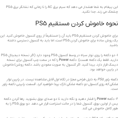
این پیغام به شما هشدار می دهد که سیم برق AC را تا زمانی که نشانگر برق PS5
چشمک می زند، جدا نکنید.
نحوه خاموش کردن مستقیم PS5
برای خاموش کردن مستقیم PS5 باید آن را مستقیماً از روی کنسول خاموش کنید. این
یک روش ساده برای خاموش کردن PS5 است، اما باید به کنسول دسترسی داشته
باشید.
1- دو دکمه را روی نوار سیاه در وسط کنسول PS5 وجود دارد (اگر نسخه دیجیتال PS5
دارید، فقط یک دکمه هست). دکمه
Power
را که در سمت چپ کنسول برای نسخه
دیسک قرار دارد، پیدا کنید. اگر کنسول به صورت عمودی باشد، دکمه روشن/خاموش
در پایین خواهد بود.
دکمه پاور PS5 به دلیل طراحی مجزا در نگاه اول قابل مشاهده نیست. در پایین نوار
مشکی که روی کنسول دو دکمه مشکی نازک پیدا خواهید کرد. قسمت پایینی دکمه پاور
است.
2- دکمه
Power
را فشار دهید و نگه دارید تا دو صدای بوق بشنوید. رها کردن دکمه
پس از اولین بوق، کنسول شما را در حالت استراحت قرار می دهد. دو بوق PS5 را به
طور کامل خاموش می کند.