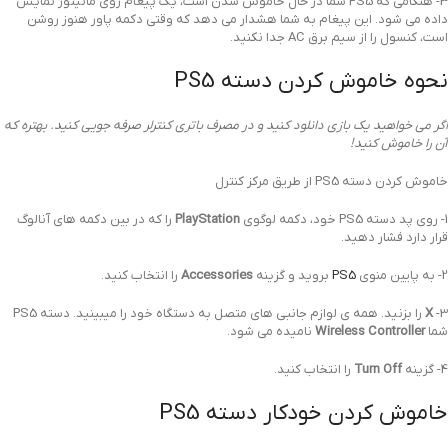
3- هنگامی که PS5 شما در حال خاموش شدن است، یک پیغام روی مانیتور نمایش
داده می شود. این پیغام به شما هشدار می دهد که وقتی دکمه پاور هنوز روشن
است، کنسول را از سیم برق AC جدا نکنید.
نحوه خاموش کردن دسته PS5
اگر می خواهید یک بازی دانلود کنید و در مصرف باتری کنترلر صرفه جویی کنید. بهتره که
آن را خاموش کنید!
خاموش کردن دسته PS5 از طریق مرکز کنترل
1- روی پد دسته PS5 خود، دکمه لوگوی
PlayStation
را که در بین دکمه های آنالوگ
قرار دارد فشار دهید.
2- به پایین منوی
PS5
بروید و گزینه
Accessories
را انتخاب کنید.
3-
X
را بزنید. همه ی لوازم جانبی های متصل به دستگاه خود را میبینید. دسته PS5
شما
Wireless Controller
نامیده می شود.
4- گزینه
Turn Off
را انتخاب کنید.
خاموش کردن خودکار دسته PS5