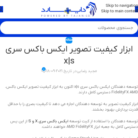
💡
برچسب و اسکین کنسول ها بروز شد . . . اینجا کیک کن !
Skip to navigation
Skip to main content
مقاله
ابزار کیفیت تصویر ایکس باکس سری
x|s
0
مجید رضایی
در تاریخ 2021-09-18
توسعه دهندگان ایکس باکس سری x|s اکنون به ابزار کیفیت تصویر ایکس باکس،
FidelityFX AMD دسترسی کامل دارند.
ابزار کیفیت تصویر به توسعه دهندگان اجازه می دهد تا کیفیت بصری را با حداقل
قدرت پردازش بهبود بخشند.
توسعه دهندگان با استفاده از کیت توسعه
ایکس باکس سری X و S
از این پس
دسترسی کامل به جعبه ابزار AMD FidelityFX خواهند داشت.