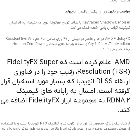
افزایش یابد.
مراقبت و نگهداری از ایکس باکس | دایهارد
Raytraced Shadow Denoiser با صاف کردن هرگونه نویز در نتیجه، به افزایش
کیفیت اثرات ردیابی اشعه کمک می کند.
AMD FidelityFX در حال حاضر در بیش از 40 بازی شامل Resident Evil Village ،Far
Cry 6 ،Dirt 5 ،The Medium و نسخه رایانه های شخصی Horizon Zero Dawn
پشتیبانی می شود.
AMD اعلام کرده است که FidelityFX Super
Resolution (FSR)، رقیب خود را در فناوری
ارتقاء DLSS انویدیا که بسیار مورد استقبال قرار
گرفته است، امسال به رایانه های گیمینگ
RDNA 2 به مجموعه ابزار FidelityFX اضافه می
کند.
DLSS یک ویژگی منحصر به فرد برای کارت های گرافیک RTX انویدیا است و با استفاده
از هوش مصنوعی وضوح بازی های رایانه ای را بالا می برد و به طور موثر allowing به