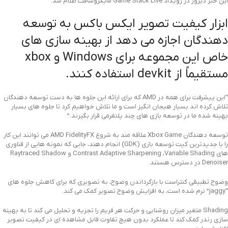
این خبر دیروز در رویداد Game Stack Live مایکروسافت اعلام شد.
ابزار کیفیت تصویر ایکس باکس به توسعه
دهندگان اجازه می دهد از بهینه سازی های
خاص این مجموعه برای Windows و xbox
مستقیماً از devkit استفاده کنند.
“این پیشرفت برای همه در AMD که برای ارائه این جلوه ها به دست توسعه دهندگان
تلاش کرده اند بسیار هیجان انگیز است و ما تلاش خواهیم کرد تا جلوه های بسیار
بهینه شده ما در توسعه بازی های چند پلتفرمی قرار بگیرند.”
توسعه دهندگان Xbox Game علاقه مند به شروع AMD FidelityFX می توانند این کار
را با جدیدترین کیت توسعه بازی (GDK) انجام دهند، جایی که نمونه هایی از فناوری
های Contrast Adaptive Sharpening ،Variable Shading و Raytraced Shadow
Denoiser در دسترس هستند.
وضوح تطبیقی کنتراست با بازگرداندن وضوح، به تصویری که برای کاهش جلوه های
“jaggy” نرم شده است، به افزایش وضوح تصویر کمک می کند.
Shading متغیر میزان روشنایی و حرکت هر فریم را تجزیه و تحلیل می کند تا به بهینه
سازی رندر کمک کند تا عملکرد بدون هیچ تفاوت قابل مشاهده ای در کیفیت تصویر