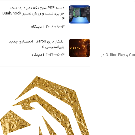
دسته PS4 شارژ نگه نمی‌دارد؛ علت
خرابی، تست و روش تعمیر DualShock
4
2026-08-03
۱ دیدگاه
انتشار بازی Saros ؛ انحصاری جدید
پلی‌استیشن 5
2026-05-04
۱ دیدگاه
می توانید Console Sharing و Offline Play را همزمان روی یک کنسول PS5 فعال کنید. اگر تنظیمات را در کنسول PS5 جدید فعال کنید، تنظیمات Console Sharing و Offline Play در