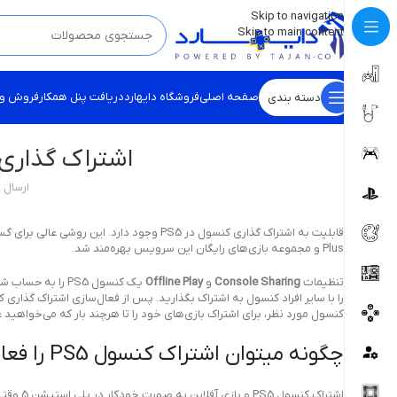
💡
برچسب و اسکین کنسول ها بروز شد . . . اینجا کیک کن !
Skip to navigation
Skip to main content
صفحه اصلی
فروشگاه دایهارد
دریافت پنل همکار
فروش و
دسته بندی
اشتراک گذاری ک
ارسال 
Plus و مجموعه بازی‌های رایگان این سرویس بهره‌مند شد.
تنظیمات
Console Sharing
و
Offline Play
یک کنسول PS5 را
را با سایر افراد کنسول به اشتراک بگذارید. پس از فعال‌سازی اشتراک گذاری 
کنسول مورد نظر، برای اشتراک بازی‌های خود را تا هرچند بار که می‌خواهید
چگونه میتوان اشتراک کنسول PS5 را فعال کرد؟
اشتراک کنسول PS5 و بازی آفلاین به صورت خودکار در پلی استیشن 5 وقتی که برای اولین بار برای ورود به شبکه از St PlayStation استفاده می کنید فعال می شود.