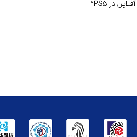
این در PS5
”