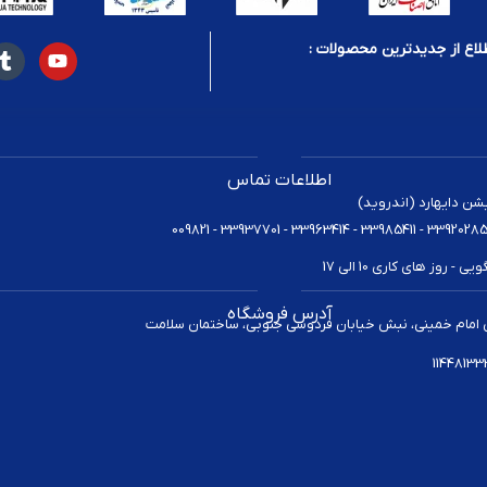
لاع از جدیدترین محصولات :
اطلاعات تماس
یشن دایهارد (اندروید)
 روز های کاری 10 الی 17
آدرس فروشگاه
 امام خمینی، نبش خیابان فردوسی جنوبی، ساختمان سلامت