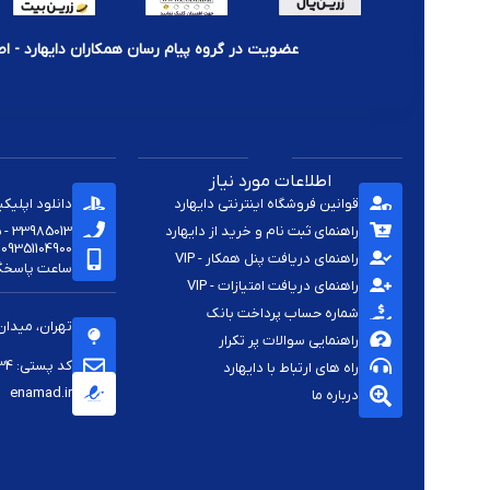
عضویت در گروه پیام رسان همکاران دایهارد - اط
اطلاعات مورد نیاز
قوانین فروشگاه اینترنتی دایهارد
دانلود اپلیک
راهنمای ثبت نام و خرید از دایهارد
33985013 - 33920285 - 33985411 - 33963414 - 33937701 - 009821
09351104900
راهنمای دریافت پنل همکار - VIP
ساعت پاسخگویی -
راهنمای دریافت امتیازات - VIP
شماره حساب پرداخت بانک
تهران، میدان
راهنمایی سوالات پر تکرار
کد پستی: 1144813334
راه های ارتباط با دایهارد
enamad.ir
درباره ما