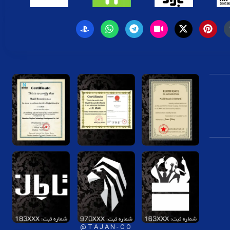
T A J A N - C O @