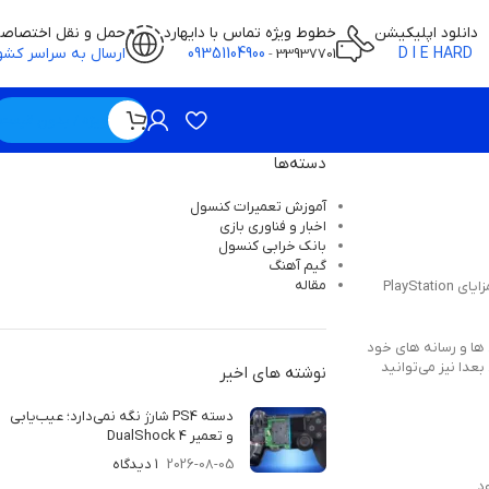
دانلود اپلیکیشن
خطوط ویژه تماس با دایهارد
حمل و نقل اختصاص
D I E HARD
09351104900
ارسال به سراسر کشو
-
33937701
ویژه / بدون قیمت
دسته‌ها
آموزش تعمیرات کنسول
اخبار و فناوری بازی
بانک خرابی‌ کنسول
گیم آهنگ
مقاله
قابلیت به اشتراک گذاری کنسول در PS5 وجود دارد. این روشی عالی برای گسترش ویژگی‌ها و بازی‌ها به حساب می‌آید. با اشتراک گذاری کنسول کاربران می‌توانند از مزایای PlayStation
زی ها و رسانه های خود
بعدا نیز می‌توانید
نوشته های اخیر
دسته PS4 شارژ نگه نمی‌دارد؛ عیب‌یابی
و تعمیر DualShock 4
2026-08-05
۱ دیدگاه