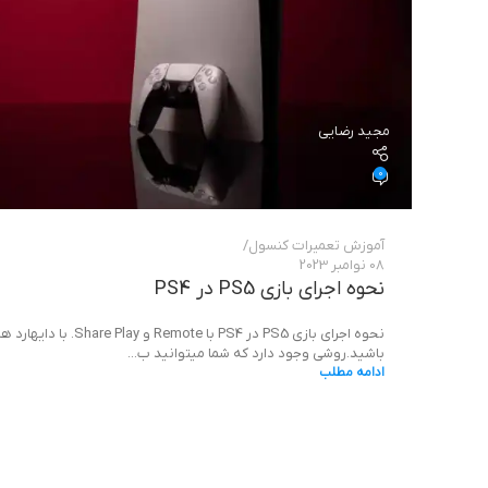
مجید رضایی
0
آموزش تعمیرات کنسول
08 نوامبر 2023
نحوه اجرای بازی PS5 در PS4
نحوه اجرای بازی PS5 در PS4 با Remote و Share Play. ب
باشید.روشی وجود دارد که شما میتوانید ب...
ادامه مطلب