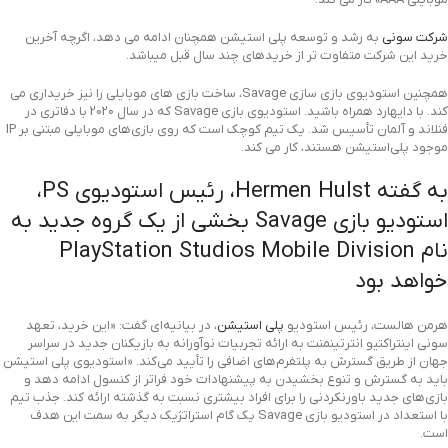
شرکت سونی
به رشد و توسعه پلی استیشن همچنان ادامه می دهد، اگرچه آخرین
خرید این شرکت متفاوت تر از خریدهای چند سال قبل میباشد.
همچنین استودیوی بازی سازی Savage، ساخت بازی های موبایلی را نیز خریداری می
کند. با دایهارد همراه باشید. استودیوی بازی Savage که در سال 2020 با دفاتری در
فنلاند و آلمان تأسیس شد. یک تیم کوچک است که روی بازی‌های موبایلی مبتنی بر IP
موجود پلی‌استیشن هستند، کار می کند.
به گفته Hermen Hulst، رئیس استودیوی PS،
استودیو بازی Savage بخشی از یک گروه جدید به
نام PlayStation Studios Mobile Division
خواهد بود
هرمن هالست، رئیس استودیو
پلی استیشن
، در بیانیه‌ای گفت: «این خرید، تعهد
سونی اینتراکتیو انترتینمنت به ارائه تجربیات نوآورانه به بازیکنان جدید در سراسر
جهان از طریق گسترش به پلتفرم‌های اضافی را تأیید می‌کند. «استودیوی پلی استیشن
باید به گسترش و تنوع بخشیدن به پیشنهادات خود فراتر از کنسول ادامه دهد و
بازی‌های جدید باورنکردنی را برای افراد بیشتری نسبت به گذشته ارائه کند. جذب تیم
با استعداد در استودیو بازی Savage یک گام استراتژیک دیگر به سمت این هدف
است.