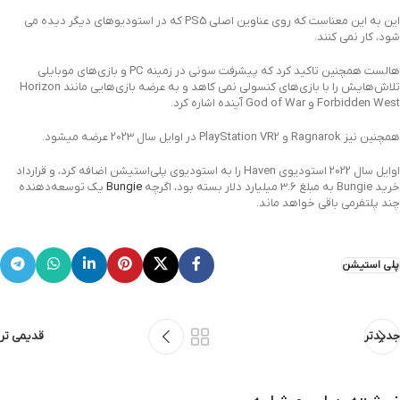
این به این معناست که روی عناوین اصلی PS5 که در استودیوهای دیگر دیده می
شود، کار نمی کنند.
هالست همچنین تاکید کرد که پیشرفت سونی در زمینه PC و بازی‌های موبایلی
تلاش‌هایش را با بازی‌های کنسولی نمی کاهد و به عرضه بازی‌هایی مانند Horizon
Forbidden West و God of War آینده اشاره کرد.
همچنین نیز Ragnarok و PlayStation VR2 در اوایل سال 2023 عرضه میشود.
اوایل سال 2022 استودیوی Haven را به استودیوی پلی‌استیشن اضافه کرد، و قرارداد
خرید Bungie به مبلغ 3.6 میلیارد دلار بسته بود، اگرچه
Bungie
یک توسعه‌دهنده
چند پلتفرمی باقی خواهد ماند.
پلی استیشن
جدیدتر
قدیمی تر