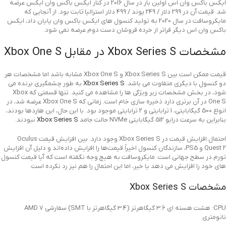
ایکس باکس وان اس اولین بار در سال 2016 در کنار ایکس باکس وان ایکس عرضه
شد. قیمت آن در 299 دلار / 249 پوند / 499 دلار استرالیا ثابت بود. از آنجایی که
مایکروسافت در سال 2020 به تولید کنسول های ایکس باکس وان پایان داد، ایکس
باکس وان اس دیگر فراتر از خرده فروشان دست دوم عرضه نمی شود.
مشخصات Xbox Series S در مقابل Xbox One S
قیمت ممکن است بین Xbox Series S و Xbox One S مشابه باشد اما مشخصات هر
دو کنسول با دیگری متفاوت می باشد.
Xbox Series S
به طور چشمگیری برنده می
شود، در بخش مشخصات زیر ویژگی ها را مشاهده می کنید. تنها قسمتی که Xbox
One S در آن برتری دارد ذخیره سازی خام است. زمانی که Xbox One S عرضه شد، در
انواع 500 گیگابایتی، 1 ترابایتی و 2 ترابایتی موجود بود. با این حال، این هاردها بودند،
بنابراین به سرعت درایو 512 گیگابایتی NVMe حالت جامد
Xbox Series S
نبودند.
احتمال افزایش قیمت در Xbox Series S وجود دارد. بین افزایش قیمت Oculus
Quest 2 و PS5، سازندگان کنسول اخیراً قیمت‌ها را افزایش داده‌اند و دلیل آن افزایش
تورم در سطح جهانی است. مایکروسافت به هیچ وجه نگفته است که آیا قیمت کنسول
های خود را افزایش می دهد یا خیر، اما این احتمال را هم نیز رد نکرده است.
مشخصات Xbox Series S
CPU: هشت هسته ای 3.6 گیگاهرتز (3.4 گیگاهرتز با SMT) سفارشی AMD 7
نانومتری