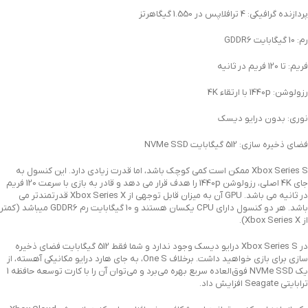
پردازنده گرافیکی: 4 ترافلاپس در 1.550 گیگاهرتز
رم: 10 گیگابایت GDDR6
فریم: تا 120 فریم در ثانیه
رزولوشن: 1440p با ارتقاء 4K
نوری: بدون درایو دیسک
فضای ذخیره سازی: 512 گیگابایت NVMe SSD
Xbox Series S ممکن است کمی کوچک باشد، اما قدرت زیادی دارد. این کنسول به
جای 4K اصلی، رزولوشن 1440p را هدف قرار می دهد و قادر به بازی با سرعت 120 فریم
در ثانیه می باشد. GPU آن به میزان قابل توجهی از Xbox Series X قدرتمندتر می
باشد. هر دو کنسول دارای CPU یکسان هستند و 10 گیگابایت رم GDDR6 میباشد (کمتر
از Xbox Series X).
در Xbox Series S درایو دیسک وجود ندارد و شما فقط 512 گیگابایت فضای ذخیره
سازی برای بازی خواهید داشت. برخلاف One S، به جای هارد درایو مکانیکی آهسته، از
یک NVMe SSD فوق‌العاده سریع بهره می‌برد و می‌توان آن را با کارت توسعه حافظه 1
ترابایتی Seagate افزایش داد.