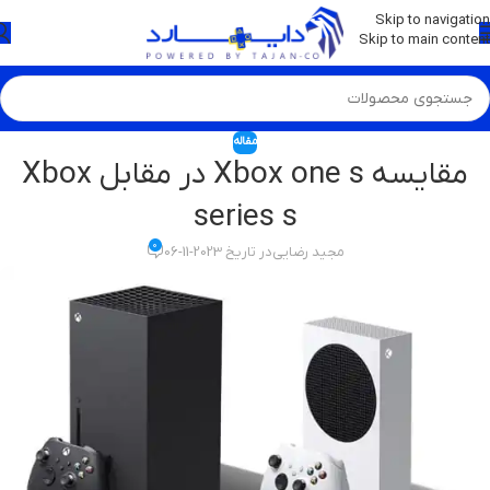
💡
برچسب و اسکین کنسول ها بروز شد . . . اینجا کیک کن !
Skip to navigation
Skip to main content
مقاله
مقایسه Xbox one s در مقابل Xbox
series s
0
مجید رضایی
در تاریخ 2023-11-06