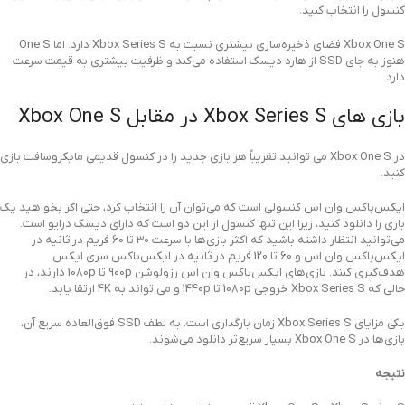
کنسول را انتخاب کنید.
Xbox One S فضای ذخیره‌سازی بیشتری نسبت به Xbox Series S دارد. اما One S
هنوز به جای SSD از هارد دیسک استفاده می‌کند و ظرفیت بیشتری به قیمت سرعت
دارد.
بازی های Xbox Series S در مقابل Xbox One S
در Xbox One S می توانید تقریباً هر بازی جدید را در کنسول قدیمی مایکروسافت بازی
کنید.
ایکس‌باکس وان اس کنسولی است که می‌توان آن را انتخاب کرد، حتی اگر بخواهید یک
بازی را دانلود کنید، زیرا این تنها کنسول از این دو است که دارای دیسک درایو است.
می‌توانید انتظار داشته باشید که اکثر بازی‌ها با سرعت 30 تا 60 فریم در ثانیه در
ایکس‌باکس وان اس و 60 تا 120 فریم در ثانیه در ایکس‌باکس سری ایکس
هدف‌گیری کنند. بازی‌های ایکس‌باکس وان اس رزولوشن 900p تا 1080p دارند، در
حالی که Xbox Series S خروجی 1080p تا 1440p و می تواند به 4K ارتقا یابد.
یکی مزایای Xbox Series S زمان بارگذاری است. به لطف SSD فوق‌العاده سریع آن،
بازی‌ها در Xbox One S بسیار سریع‌تر دانلود می‌شوند.
نتیجه