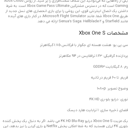
یکی از راه‌هایی که می‌توانید این شکاف سخت‌افزاری را پر کنید، از روش Xbox Cloud
Gaming است که در دسترس مشترکین Xbox Game Pass Ultimate است. به شرط
داشتن یک اتصال اینترنتی قوی، این روشی را برای بازی انحصاری های نسل جدید از
طریق Xbox One شما، مانند Microsoft Flight Simulator، در کنار بازی های آینده
مانند Starfield و Senua’s Saga: Hellblade 2 ارائه می دهد.
مشخصات Xbox One S
سی پی یو: هشت هسته ای جگوار با فرکانس 1.75 گیگاهرتز
پردازنده گرافیکی: 1.23 ترافلاپس در 914 مگاهرتز
رم: 8 گیگابایت GDDR3
فریم: تا 60 فریم در ثانیه
وضوح تصویر: 1080p
نوری: درایو بلو-ری 4K HD
فضای ذخیره سازی: 1 ترابایت هارد دیسک
یک مزیت Xbox One S درایو 4K HD Blu-Ray می باشد. اگر به دنبال یک پخش کننده
بلوری 4K ارزان هستید که به شما امکان پخش Netflix و بازی کردن را نیز بدهد، این