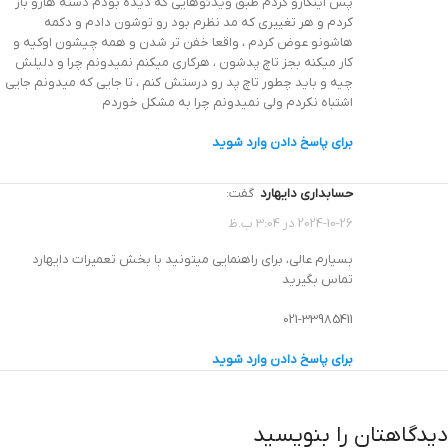
پس اینکارو کردم طبق ویدئوهایی که دیده بودم دسته هارو باز
کردم و هر تغییری که مد نظرم بود رو توشون دادم و دکمه
هاشونو عوض کردم ، واقعا خفن تر شدن و همه چیشون اوکیه و
کار میکنه بجز تاچ پدشون ، هرکاری میکنم نمیدونم چرا و دلیلش
چیه و باید چطور تاچ پد رو درستش کنم ، تا جایی که میدونم جایی
اشتباه نکردم ولی نمیدونم چرا به مشکل خوردم
برای پاسخ دادن وارد شوید
حسابداری دایهارد
گفت:
2024-10-26 در 3:04 ب.ظ
بسیارم عالی، برای راهنمایی میتونید با بخش تعمیرات دایهارد
تماس بگیرید
021-33985411
برای پاسخ دادن وارد شوید
دیدگاهتان را بنویسید