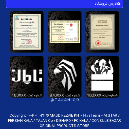
آدرس فروشگاه
T A J A N - C O @
Copyright 2004 – 2026 © MAJID REZAIE KH ~ HivaTeam – M.STAR /
PERSIAN KALA / TAJAN Co / DIEHARD / FC K​ALA / CONSULE BAZAR
ORIGINAL PRODUCTS​ STORE