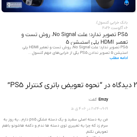
0
بانک خرابی‌ کنسول
06 آگوست 2026
PS5 تصویر ندارد؛ علت No Signal، روش تست و
تعمیر HDMI پلی استیشن 5
PS5 تصویر ندارد؛ علت No Signal، روش تست و تعمیر HDMI پلی
استیشن 5 تصویر ندادن PS5 یکی از خرابی‌های مهم کنسول ...
ادامه مطلب
2 دیدگاه در “
نحوه تعویض باتری کنترلر PS5
”
emzy
گفت:
2024-09-19 در 4:06 ق.ظ
من یه دسته اصلی سفید و یک دسته مشکی ps5 دارم ، یه روز به
سرم زد که چرا یه تغییری توی دسته ها ندم و دکمه هاشونو باهم
تعویض نکنم.