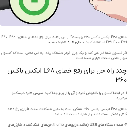
خطای E68 ایکس باکس 360 چیست؟ از این راهنما برای رفع کدهای خطای: E67، E68،
E69، E70، E79 استفاده کنید. با
دای هارد
همراه باشید.
اگر کنسول شما کار نمی کند و یک چراغ قرمز چشمک بزند. به این معنی است که کنسول
دچار نقص سخت افزاری شده است.
چند راه حل برای رفع خطای E68 ایکس باکس
360
1- در ابتدا کنسول را خاموش کنید و آن را از پریز جدا کنید. سپس هارد دیسک را
بردارید.
خطای E68 ایکس باکس 360، ممکن است به دلیل مشکلات سخت افزاری رخ دهد.
گاهی ممکن است مشکل از هارد دیسک شما باشد.
2- همه دستگاه‌های USB (مانند درایوهای thumb، فن‌های خنک کننده، شارژرهای