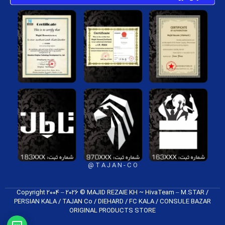
T A J A N - C O @
Copyright 2004 – 2026 © MAJID REZAIE KH ~ HivaTeam – M.STAR /
PERSIAN KALA / TAJAN Co / DIEHARD / FC K​ALA / CONSULE BAZAR
ORIGINAL PRODUCTS​ STORE