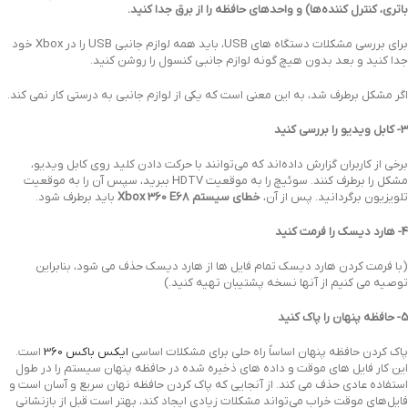
باتری، کنترل کننده‌ها) و واحدهای حافظه را از برق جدا کنید.
برای بررسی مشکلات دستگاه های USB، باید همه لوازم جانبی USB را در Xbox خود
جدا کنید و بعد بدون هیچ گونه لوازم جانبی کنسول را روشن کنید.
اگر مشکل برطرف شد، به این معنی است که یکی از لوازم جانبی به درستی کار نمی کند.
3- کابل ویدیو را بررسی کنید
برخی از کاربران گزارش داده‌اند که می‌توانند با حرکت دادن کلید روی کابل ویدیو،
مشکل را برطرف کنند. سوئیچ را به موقعیت HDTV ببرید، سپس آن را به موقعیت
تلویزیون برگردانید. پس از آن،
خطای سیستم Xbox 360 E68
باید برطرف شود.
4- هارد دیسک را فرمت کنید
(با فرمت کردن هارد دیسک تمام فایل ها از هارد دیسک حذف می شود، بنابراین
توصیه می کنیم از آنها نسخه پشتیبان تهیه کنید.)
5- حافظه پنهان را پاک کنید
پاک کردن حافظه پنهان اساساً راه حلی برای مشکلات اساسی
ایکس باکس 360
است.
این کار فایل های موقت و داده های ذخیره شده در حافظه پنهان سیستم را در طول
استفاده عادی حذف می کند. از آنجایی که پاک کردن حافظه نهان سریع و آسان است و
فایل‌های موقت خراب می‌تواند مشکلات زیادی ایجاد کند، بهتر است قبل از بازنشانی