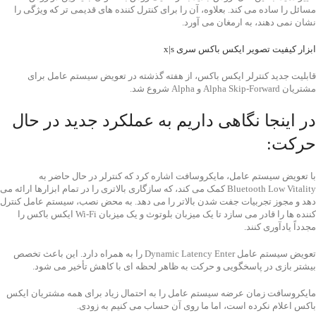
مسائل را ساده می کند. بعلاوه، آن را برای کنترل کننده های قدیمی تر که ویژگی را
نشان نمی دهند، به ارمغان می آورد.
ابزار کیفیت تصویر ایکس باکس سری x|s
قابلیت جدید کنترلر ایکس باکس، از هفته گذشته در تعویض سیستم عامل برای
مشتریان Alpha Skip-Forward و Alpha شروع شد.
در اینجا نگاهی داریم به عملکرد جدید در حال
حرکت:
با تعویض سیستم عامل، مایکروسافت اشاره کرد که کنترلر در حال حاضر به
Bluetooth Low Vitality کمک می کند، که سازگاری بالاتری را در تمام ابزارها ارائه می
دهد و مجوز تجربیات جفت شدن بالاتر را می دهد. به محض نصب، سیستم عامل کنترل
کننده ها را قادر می سازد تا یک میزبان بلوتوث و یک میزبان Wi-Fi ایکس باکس را
مجدداً یادآوری کنند.
تعویض سیستم عامل Dynamic Latency Enter را به همراه دارد. این باعث تخصص
بیشتر بازی در پاسخگویی و حرکت به ظاهر لحظه ای با کاهش تأخیر می شود.
مایکروسافت زمان عرضه سیستم عامل را به احتمال زیاد برای همه مشتریان ایکس
باکس اعلام نکرده است، اما ما روی آن حساب می کنیم به زودی.