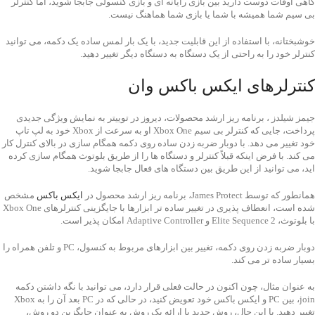
گاهی اوقات دوست دارید بین بازی رایانه ای و بازی کنسولی جابجا شوید، اما کنترلر
بی سیم شما همیشه با شما یا بازی شما هماهنگ نیست.
خوشبختانه، با استفاده از این قابلیت جدید، با یک بار لمس ساده یک دکمه، می توانید
کنترلر خود را به راحتی از یک دستگاه به دستگاه دیگر تغییر دهید.
کنترلرهای ایکس باکس وان
جیمز شیلدز ، برنامه ریز ارشد محصولات، دیروز در توییتر به نمایش ویژگی جدیدی
پرداخت، جایی که کنترلر بی سیم Xbox One او به سرعت از Xbox خود به لپ تاپ
خود تغییر می دهد. با دوبار ضربه زدن ساده روی دکمه همگام سازی در بالای کنترل کار
می کند. با فرض اینکه قبلاً کنترلر و دستگاه ها را از طریق بلوتوث همگام سازی کرده
اید، می توانید از این طریق بین دستگاه های فعال جابجا شوید.
همانطور که توسط James Protect، برنامه ریز ارشد محصول در
ایکس باکس
مشخص
شده است، انعطاف پذیری در تغییر ساده تر ابزارها با جایگزینی کنترلرهای Xbox One
با بلوتوث، Elite Sequence 2 و Adaptive Controller امکان پذیر است.
دوبار ضربه زدن روی دکمه، تغییر بین ابزارهای مربوط به کنسول، PC و تلفن همراه را
بسیار ساده تر می کند.
به عنوان مثال، چون اکنون در حالت فعلی قرار دارد، می توانید با نگه داشتن دکمه
join، بین PC و ایکس باکس خود تعویض کنید، در حالی که در PC بعد آن را به Xbox
تغییر دهید. با این حال، روش جدید با ارائه یک روش به عنوان جایگزین دو روش،