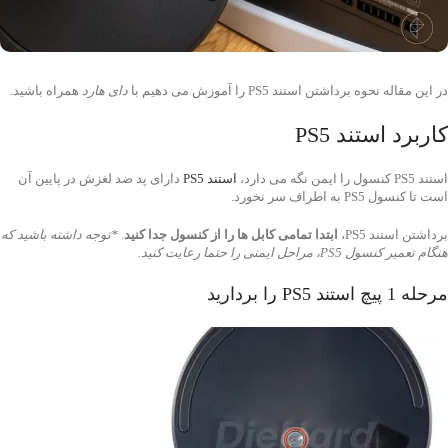
در این مقاله نحوه برداشتن استند PS5 را آموزش می دهیم با
دای هارد
همراه باشید.
کاربرد استند PS5
استند PS5 کنسول را ایمن نگه می دارد،
استند PS5
دارای پد ضد لغزش در پایین آن
است تا کنسول PS5 به اطراف سر نخورد.
برداشتن استند PS5،
ابتدا تمامی کابل ها را از کنسول جدا کنید
.
*توجه داشته باشید که
هنگام تعمیر کنسول PS5، مراحل ایمنی را حتما رعایت کنید.
مرحله 1 پیچ استند PS5 را بردارید