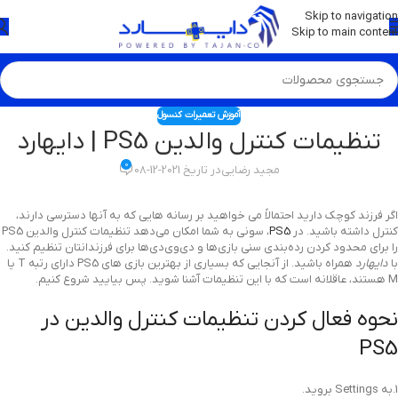
💡
برچسب و اسکین کنسول ها بروز شد . . . اینجا کیک کن !
Skip to navigation
Skip to main content
آموزش تعمیرات کنسول
تنظیمات کنترل والدین PS5 | دایهارد
0
مجید رضایی
در تاریخ 2021-12-08
اگر فرزند کوچک دارید احتمالاً می خواهید بر رسانه هایی که به آنها دسترسی دارند،
کنترل داشته باشید. در
PS5
، سونی به شما امکان می‌دهد تنظیمات کنترل والدین PS5
را برای محدود کردن رده‌بندی سنی بازی‌ها و دی‌وی‌دی‌ها برای فرزندانتان تنظیم کنید.
با
دایهارد
همراه باشید. از آنجایی که بسیاری از بهترین بازی های PS5 دارای رتبه T یا
M هستند، عاقلانه است که با این تنظیمات آشنا شوید. پس بیایید شروع کنیم.
نحوه فعال کردن تنظیمات کنترل والدین در
PS5
1.به Settings بروید.