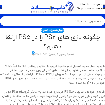
💡
برچسب و اسکین کنسول ها بروز شد . . . اینجا کیک کن !
Skip to navigation
Skip to main content
آموزش تعمیرات کنسول
چگونه بازی های PS4 را در PS5 ارتقا
دهیم؟
1
مجید رضایی
در تاریخ 2021-12-25
با ورود نسل جدید کنسول‌ها و اکثریت قریب به اتفاق بازی‌های PS4 که قبلاً با PS5
سازگار هستند، مجموعه‌ای از بازی‌ها به طور همزمان روی هر دو کنسول منتشر
می‌شوند. برخی از این بازی‌ها هنگام پرش از PS4 به PS5 از ارتقاء پشتیبانی می‌کنند که
می‌تواند پولی، زمان‌بندی شده یا رایگان باشد. در اینجا نحوه ارتقای بازی های PS4
خود در PS5 آورده شده است.
اگر بازی خود را از طریق PS Store خریداری کرده‌اید، به سادگی فروشگاه PS5 خود را
مرور کنید و بازی مورد نظر خود را برای ارتقا پیدا کنید. تا زمانی که با استفاده از همان
حساب شبکه پلی استیشن وارد شده باشید، باید روی نماد بازی یک پوشش سفید
مشاهده کنید که می گوید: ارتقاء رایگان PS5. به سادگی بازی را انتخاب کرده و در