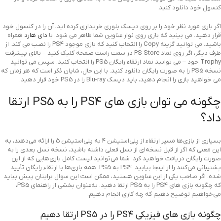
کنسول خود دانلود کنید.
اگر بازی مورد نظر خود را بر روی دیسک بلوری خریداری کرده اید، آن را در کنسول خود
قرار دهید. می بینید که بازی روی نوار عناوین شما ظاهر می شود. با
دای هارد
همراه
باشید. می توانید گزینه Copy را انتخاب کنید که بازی موجود PS4 را نصب می کند. از
طرف دیگر، اگر روی نماد PS Store در سمت راست صفحه کلیک کنید – بالای پیشرفت
Trophy خود – می توانید نماد ارتقاء رایگان PS5 را انتخاب کنید. سپس می توانید
نسخه PS5 را به صورت رایگان دانلود کنید. با این حال، شایان ذکر است که هر زمان که
می خواهید بازی را انجام دهید، باید دیسک Blu-ray را در PS5 خود قرار دهید.
چگونه می توان بازی های PS4 را به PS5 ارتقا
داد؟
بسیاری از بازی‌ها مسیر ارتقاء از پلی‌استیشن 4 به پلی‌استیشن 5 را ارائه می‌دهند، به
این معنی که اگر از قبل نسخه‌ای از نسل فعلی داشته باشید، نسخه نسل بعدی را به
صورت رایگان دریافت خواهید کرد. شما می‌توانید لیست کامل بازی‌هایی که از این
پشتیبانی می‌کنند را از اینجا بیابید: PS4 به PS5: همه بازی‌ها با ارتقاء رایگان تأیید
شده. اگر صاحب یکی از این عناوین هستید، ممکن است این سوال برایتان پیش بیاید
که چگونه بازی های PS4 را به PS5 ارتقا دهید. به‌عنوان بخشی از راهنمای PS5،
می‌خواهیم توضیح دهیم که چه کاری انجام دهیم.
چگونه بازی های فیزیکی PS4 را در PS5 ارتقا دهیم