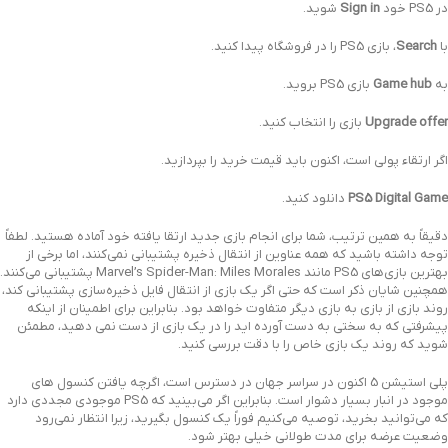
در PS5 خود
Sign in
شوید.
با
Search
، بازی PS5 را در فروشگاه پیدا کنید.
به
Game hub
بازی PS5 بروید.
Upgrade offer
بازی را انتخاب کنید.
اگر ارتقاء پولی است، اکنون باید قیمت خرید را بپردازید.
PS5 Digital Game
دانلود کنید.
دقیقاً به همین ترتیب، شما برای انجام بازی جدید ارتقا یافته خود آماده هستید. لطفاً
توجه داشته باشید که همه عناوین از انتقال ذخیره پشتیبانی نمی‌کنند، اما برخی از
بهترین بازی‌های PS5 مانند Marvel’s Spider-Man: Miles Morales پشتیبانی می‌کنند.
همچنین شایان ذکر است که حتی اگر یک بازی از انتقال فایل ذخیره‌سازی پشتیبانی کند،
روند بازی از بازی به بازی دیگر متفاوت خواهد بود. بنابراین برای اطمینان از اینکه
پیشرفتی که به سختی به دست آورده اید را در یک بازی از دست نمی دهید، مطمئن
شوید که روند یک بازی خاص را با دقت بررسی کنید.
پلی استیشن 5 اکنون در سراسر جهان در دسترس است، اگرچه یافتن کنسول های
موجود در انبار بسیار دشوار است. بنابراین اگر می‌بینید که PS5 موجودی مجددی دارد
که می‌توانید بخرید، توصیه می‌کنیم فوراً یک کنسول بگیرید، زیرا انتظار نمی‌رود
وضعیت عرضه برای مدت طولانی خیلی بهتر شود.