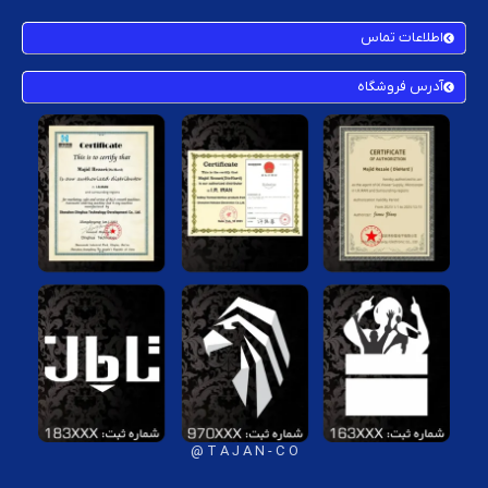
اطلاعات تماس
آدرس فروشگاه
T A J A N - C O @