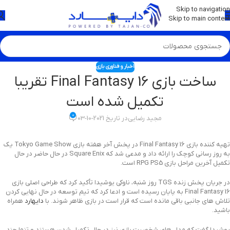
💡
برچسب و اسکین کنسول ها بروز شد . . . اینجا کیک کن !
Skip to navigation
Skip to main content
اخبار و فناوری بازی
ساخت بازی Final Fantasy 16 تقریبا
تکمیل شده است
0
مجید رضایی
در تاریخ 2021-10-03
تهیه کننده بازی Final Fantasy 16 در پخش آخر هفته بازی Tokyo Game Show یک
به روز رسانی کوچک را ارائه داد و مدعی شد که Square Enix در حال حاضر در حال
تکمیل آخرین مراحل بازی RPG PS5 است.
در جریان پخش زنده TGS روز شنبه، ناوکی یوشیدا تأکید کرد که طراحی اصلی بازی
Final Fantasy 16 به پایان رسیده است و ادعا کرد که تیم توسعه در حال نهایی کردن
تلاش های جانبی باقی مانده است که قرار است در بازی ظاهر شوند. با
دایهارد
همراه
باشید.
یوشیدا گفت که مدل های شخصیت بازی نیز در حال تکمیل شدن هستند و تنها چند