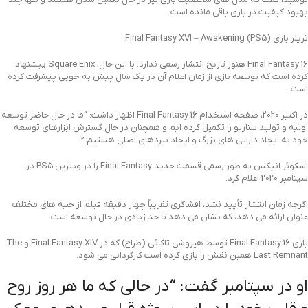
بهبود کیفیت در بازی باقی مانده است.
تریلر بازی Final Fantasy XVI – Awakening (PS5)
Final Fantasy 16 هنوز تاریخ انتشار رسمی ندارد. با این حال، Square Enix پیشنهاد
کرده است که توسعه بازی از زمان اعلام آن در یک سال پیش به خوبی پیشرفت کرده
است.
در اکتبر 2020، صفحه استخدام Final Fantasy 16 اظهار داشت: “ما در حال حاضر توسعه
اولیه و تولید سناریو را تکمیل کرده ایم و همچنان در حال گسترش ابزارهای توسعه
خود به ایجاد دارایی های بزرگ و ایجاد نبردهای اصلی هستیم.”
اسکوئر انیکس به طور رسمی قسمت جدید Final Fantasy را در ویترین PS5 در
سپتامبر 2020 اعلام کرد.
اگرچه زمان انتشار تأیید نشد، افشاگری تقریباً چهار دقیقه فیلم از جنبه های مختلف
عنوان ارائه می دهد، که نشان می دهد تا حد زیادی در حال توسعه است.
بازی Final Fantasy 16 توسط هیروشی تاکائی (طراح) که در Final Fantasy XIV و The
Last Remnant همین نقش را بازی کرده است کارگردانی می شود.
او در سپتامبر گفت: “در حالی که ما هر روز روح