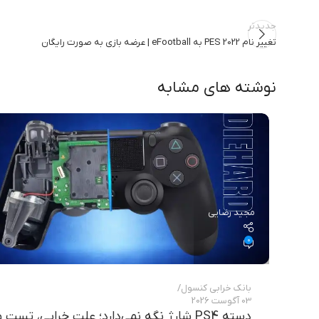
جدیدتر
تغییر نام PES 2022 به eFootball | عرضه بازی به صورت رایگان
نوشته های مشابه
مجید رضایی
0
بانک خرابی‌ کنسول
03 آگوست 2026
دسته PS4 شارژ نگه نمی‌دارد؛ علت خرابی، تس