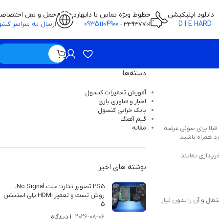
دانلود اپلیکیشن
خطوط ویژه تماس با دایهارد
حمل و نقل اختصاص
D I E HARD
09351104900
ارسال به سراسر کشو
-
33937701
ویژه / بدون قیمت
دسته‌ها
آموزش تعمیرات کنسول
اخبار و فناوری بازی
بانک خرابی‌ کنسول
گیم آهنگ
مقاله
که قبلا برای سونی عرضه
نوشته های اخیر
PS5 تصویر ندارد؛ علت No Signal،
روش تست و تعمیر HDMI پلی استیشن
وانید در کنسول دیگری انتقال و آن را بدون نیاز
5
2026-08-06
۱ دیدگاه