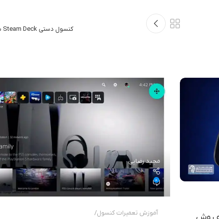
کنسول دستی Steam Deck شرکت Valve | دای هارد
مجید رضایی
0
آموزش تعمیرات کنسول
ت و روش