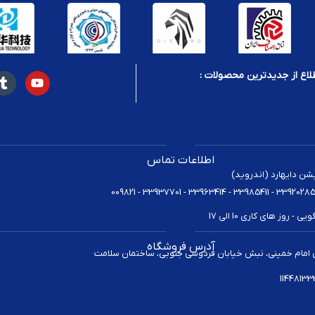
لاع از جدیدترین محصولات :
اطلاعات تماس
یشن دایهارد (اندروید)
 روز های کاری 10 الی 17
آدرس فروشگاه
 امام خمینی، نبش خیابان فردوسی جنوبی، ساختمان سلامت