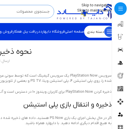
💡
برچسب و اسکین کنسول ها بروز شد . . . اینجا کیک کن !
Skip to navigation
Skip to main content
صفحه اصلی
فروشگاه دایهارد
دریافت پنل همکار
فروش و
دسته بندی
نحوه ذخیره کردن ow
ارسال 
سرویس PlayStation Now یک سرویس گیمینگ است که توس
شده را، روی پلی استیشن 4، پلی استیشن ویتا، PS TV و بعضی از تلویزیون‌ها، بازی کنند. نحوه ذخیره کردن PlayStation Now را در ادامه خواهیم گفت با دای هارد همراه باشید.
ذخیره کردن PlayStation Now برای کاربران ویندوز 10 در دسترس است و آنها برای دسترسی به بازی‌ها، می‌توانند بازی ها را “کرایه” کرده یا اشتراک این سرویس را خریداری نمایند.
ذخیره و انتقال بازی پلی استیشن
به هیچ اقدام دیگری ادامه دهید. با دایهارد همراه باشید.