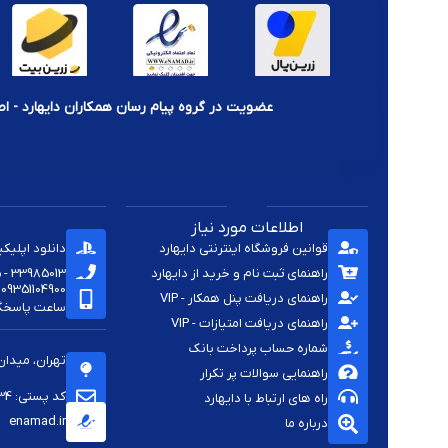
عضویت در گروه پیام رسان همکاران دایهارد - اط
اطلاعات مورد نیاز
قوانین فروشگاه اینترنتی دایهارد
دانلود اپلیک
راهنمای ثبت نام و خرید از دایهارد
33985013 - 33920285 - 33985411 - 33963414 - 33937701 - 009821
09351104900
راهنمای دریافت پنل همکار - VIP
ساعت پاسخگویی -
راهنمای دریافت امتیازات - VIP
شماره حساب پرداخت بانک
تهران، میدان
راهنمایی سوالات پر تکرار
کد پستی: 1144813334
راه های ارتباط با دایهارد
enamad.ir
درباره ما