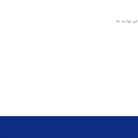
آموزش تعمیرات کنسول
27 سپتامبر 2023
PS4 تعویض قاب دسته آموزش
 PS5، از منوی اصلی می توانید به
ادامه مطلب