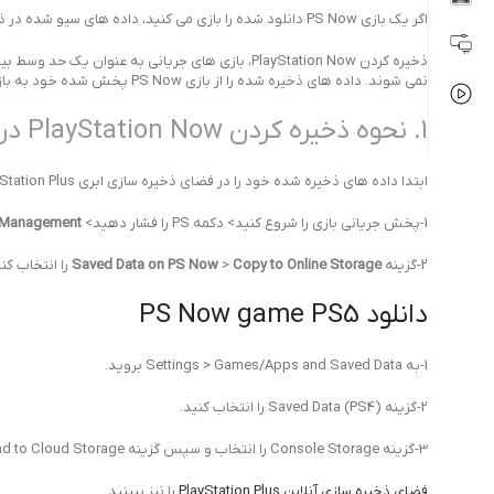
اگر یک بازی PS Now دانلود شده را بازی می کنید، داده های سیو شده در ذخیره سازی کنسول PS5 ™ یا PS4 be ذخیره می شود.
ذخیره کردن PlayStation Now، بازی های جریانی به 
نمی شوند. داده های ذخیره شده را از بازی PS Now پخش شده خود به بازی PS Now دانلود شده انتقال دهید (یا بالعکس) تا آنجا که بازی متوقف شده، ادامه یابد.
1. نحوه ذخیره کردن PlayStation Now در فضای ذخیره سازی ابری
ابتدا داده های ذخیره شده خود را در فضای ذخیره سازی ابری PlayStation Plus بارگذاری کنید:
1-پخش جریانی بازی را شروع کنید> دکمه PS را فشار دهید>
a Management
2-گزینه
Copy to Online Storage
>
Saved Data on PS Now
را انتخاب کنی
دانلود PS Now game PS5
1-به Settings > Games/Apps and Saved Data بروید.
2-گزینه Saved Data (PS4) را انتخاب کنید.
3-گزینه Console Storage را انتخاب و سپس گزینه PS Now game > Upload to Cloud Storage را انتخاب کنید.
فضای ذخیره سازی آنلاین PlayStation Plus
را نیز ببینید.