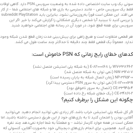
سونی یک وب سایت اختصاص داده شده به وضعیت سرویس PSN دارد. گاهی اوقات
فقط یک سرویس خاص – مانند دسترسی به بازی ها و شبکه های اجتماعی شما – از کار
می افتد. این ممکن است فوراً به‌روزرسانی نشود، بنابراین باید subreddit PlayStation
را بررسی کنید تا ببینید آیا شخص دیگری مشکلاتی را گزارش می‌کند یا خیر. اگر این
سرویس برای همه قطع شود، در مورد آن در رسانه های اجتماعی خواهید شنید.
هر قطعی متفاوت است و هیچ راهی برای پیش‌بینی مدت زمان قطع شدن شبکه وجود
ندارد. معمولاً یک قطعی فقط چند دقیقه تا حداکثر چند ساعت طول می کشد.
کدهای خطای رایج زمانی که PSN خاموش است:
WV-33899-2 یا E-82000168 (به شبکه پلی استیشن متصل نشد)
NW-31201-7 (نمی توان به شبکه متصل شد)
NP-31952-0 (زمان اتصال شبکه به پایان رسیده است)
E-8200013A (نمی توان به سرور PSN دسترسی پیدا کرد)
CE-33945-4 (اتصال به سرور ناموفق بود)
CE-34861-2 (یک خطای شبکه رخ داده است)
چگونه این مشکل را برطرف کنیم؟
اگر کل شبکه پلی استیشن خراب باشد، کار زیادی نمی توانید انجام دهید. می‌توانید
آفلاین بودن را امتحان کنید تا به بازی‌های خود از این طریق دسترسی داشته باشید، اما
ممکن است در همه موارد کارساز نباشد – و مطمئناً به شما اجازه نمی‌دهد چند نفره
بازی کنید. همچنین، برای انجام بازی‌های دیجیتالی خود به‌صورت آفلاین، کنسولی که