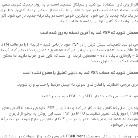
اگر از وای فای استفاده می کنید و سیگنال ضعیف است، یا به روتر نزدیک شوید، سعی
کنید تنظیم مجدد کنید یا در صورت امکان به یک اتصال سیمی بروید. آداپتور خط برق
در یک برگه جدید باز می شود. جایگزین خوبی است در یک برگه جدید باز می شود. اگر
نمی توانید یک کابل طولانی را مستقیماً اجرا کنید.
مطمئن شوید که PS4 شما به آخرین نسخه به روز شده است
می توانید تنظیمات پیش فرض را در
PS4
خود بازیابی کنید – گزینه 4 را در حالت Safe
Mode ببینید. همه تنظیمات را بازیابی می کند اما هیچ داده ای را حذف نمی کند. گزینه
5 – بازسازی پایگاه داده – همچنین گزینه ای است که فایل های خراب دارید اما ممکن
است تا یک ساعت طول بکشد.
مطمئن شوید که حساب PSN شما به دلایلی تعلیق یا ممنوع نشده است
برای بررسی اخطارها یا اعلان‌های سونی به ایمیل مرتبط با حساب وارد شوید.
مرحله 3 – سعی کنید مقدار MTU را در PS4 خود تغییر دهید
راه حل اصلی که گاهی اوقات کار می کند و به کاربران PS4 اجازه می دهد تا قطعی های
PSN را دور بزنند، تغییر تنظیمات MTU در PS4 است. این روش به برخی از کاربران،
هرچند نه همه، اجازه می‌دهد تا در اواخر سال 2014 از خاموشی خارج شوند. در یک برگه
جدید باز می‌شود.
در این موارد، به سادگی
وضعیت PSNOpens
را بررسی کنید. و از تحولات در رسانه های