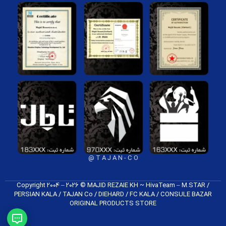
T A J A N - C O @
Copyright 2004 – 2026 © MAJID REZAIE KH ~ HivaTeam – M.STAR /
PERSIAN KALA / TAJAN Co / DIEHARD / FC K​ALA / CONSULE BAZAR
ORIGINAL PRODUCTS​ STORE