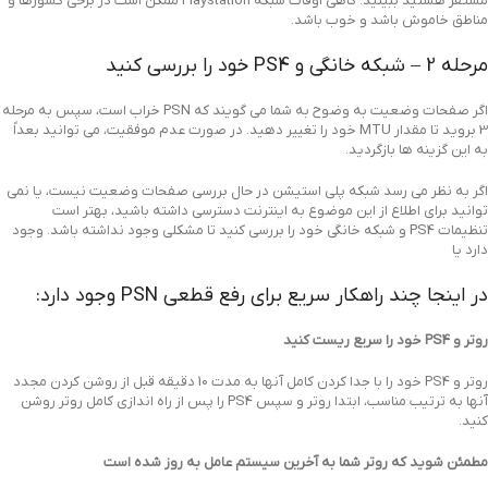
مستقر هستید ببینید. گاهی اوقات شبکه Playstation ممکن است در برخی کشورها و
مناطق خاموش باشد و خوب باشد.
مرحله 2 – شبکه خانگی و PS4 خود را بررسی کنید
اگر صفحات وضعیت به وضوح به شما می گویند که PSN خراب است، سپس به مرحله
3 بروید تا مقدار MTU خود را تغییر دهید. در صورت عدم موفقیت، می توانید بعداً
به این گزینه ها بازگردید.
اگر به نظر می رسد شبکه پلی استیشن در حال بررسی صفحات وضعیت نیست، یا نمی
توانید برای اطلاع از این موضوع به اینترنت دسترسی داشته باشید، بهتر است
تنظیمات PS4 و شبکه خانگی خود را بررسی کنید تا مشکلی وجود نداشته باشد. وجود
دارد یا
در اینجا چند راهکار سریع برای رفع قطعی PSN وجود دارد:
روتر و PS4 خود را سریع ریست کنید
روتر و PS4 خود را با جدا کردن کامل آنها به مدت 10 دقیقه قبل از روشن کردن مجدد
آنها به ترتیب مناسب، ابتدا روتر و سپس PS4 را پس از راه اندازی کامل روتر روشن
کنید.
مطمئن شوید که روتر شما به آخرین سیستم عامل به روز شده است