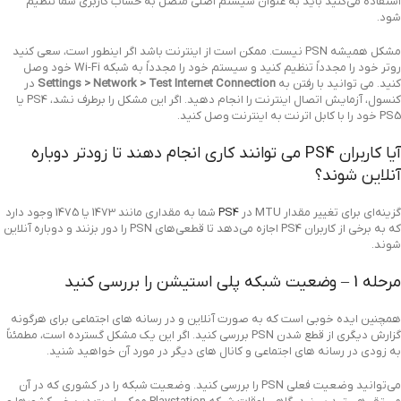
استفاده می‌کنید باید به عنوان سیستم اصلی متصل به حساب کاربری شما تنظیم
شود.
مشکل همیشه PSN نیست. ممکن است از اینترنت باشد اگر اینطور است، سعی کنید
روتر خود را مجدداً تنظیم کنید و سیستم خود را مجدداً به شبکه Wi-Fi خود وصل
کنید. می توانید با رفتن به
Settings > Network > Test Internet Connection
در
کنسول، آزمایش اتصال اینترنت را انجام دهید. اگر این مشکل را برطرف نشد، PS4 یا
PS5 خود را با کابل اترنت به اینترنت وصل کنید.
آیا کاربران PS4 می توانند کاری انجام دهند تا زودتر دوباره
آنلاین شوند؟
گزینه‌ای برای تغییر مقدار MTU در
PS4
شما به مقداری مانند 1473 یا 1475 وجود دارد
که به برخی از کاربران PS4 اجازه می‌دهد تا قطعی‌های PSN را دور بزنند و دوباره آنلاین
شوند.
مرحله 1 – وضعیت شبکه پلی استیشن را بررسی کنید
همچنین ایده خوبی است که به صورت آنلاین و در رسانه های اجتماعی برای هرگونه
گزارش دیگری از قطع شدن PSN بررسی کنید. اگر این یک مشکل گسترده است، مطمئناً
به زودی در رسانه های اجتماعی و کانال های دیگر در مورد آن خواهید شنید.
می‌توانید وضعیت فعلی PSN را بررسی کنید. وضعیت شبکه را در کشوری که در آن