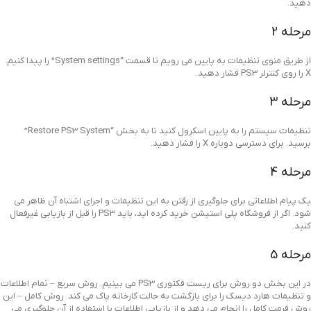
دهید.
مرحله 2
از طریق منوی تنظیمات به پایین می رویم تا قسمت “System settings” را پیدا کنیم.
X را روی کنترلر PS3 فشار دهید.
مرحله 3
تنظیمات سیستم را به پایین اسکرول کنید تا به بخش “Restore PS3 System”
برسید. برای دسترسی دوباره X را فشار دهید.
مرحله 4
یک پیام اطلاعاتی برای جلوگیری از رفتن به این تنظیمات و اجرای اشتباه آن ظاهر می
شود. اگر از فروشگاه پلی استیشن خرید کرده اید، باید PS3 را قبل از بازیابی غیرفعال
کنید.
مرحله 5
در این بخش دو روش برای ریست فکتوری PS3 می بینیم. روش سریع – تمام اطلاعات
و تنظیمات هارد دیسک را برای بازگشت به حالت کارخانه پاک می کند. روش کامل – این
روش فرمت کامل را انجام می دهد و از بازیابی اطلاعات با استفاده از آن جلوگیری می