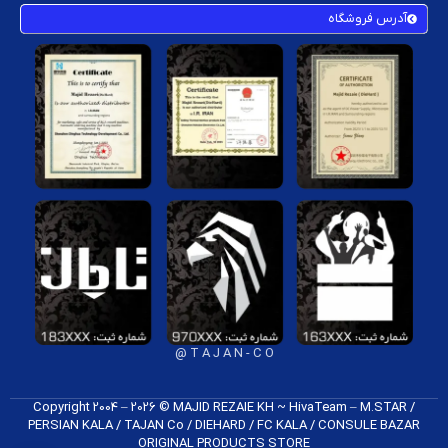
آدرس فروشگاه
T A J A N - C O @
Copyright 2004 – 2026 © MAJID REZAIE KH ~ HivaTeam – M.STAR /
PERSIAN KALA / TAJAN Co / DIEHARD / FC K​ALA / CONSULE BAZAR
ORIGINAL PRODUCTS​ STORE